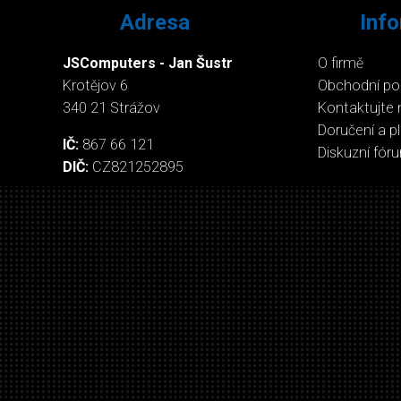
Adresa
Inf
JSComputers - Jan Šustr
O firmě
Krotějov 6
Obchodní p
340 21 Strážov
Kontaktujte 
Doručení a p
IČ:
867 66 121
Diskuzní fór
DIČ:
CZ821252895