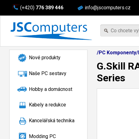
(+420)
776 389 446
info@jscomputers.cz
/PC Komponenty/
Nové produkty
G.Skill 
Naše PC sestavy
Series
Hobby a domácnost
Kabely a redukce
Kancelářská technika
Modding PC