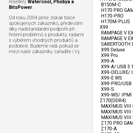
resellery
Watercool, Phobya a
   B150M-C   
BitsPower
.
   H170 PRO GAM
   H170-PRO   
Od roku 2004 jsme získali tisíce
   H170M-PLUS  
spokojených zákazníků, především
  X99   
díky nadstandardní podpoře při
   RAMPAGE V E
řešení problémů s produkty, radami
   RAMPAGE V EX
s výběrem vhodných produktů a
   SABERTOOTH X
podobně. Budeme rádi, pokud se
   X99 Deluxe   
mezi naše zákazníky zařadíte i Vy.
   X99 Pro   
   X99-A   
   X99-A/ USB 3.1
   X99-DELUXE/ U
   X99-E WS   
   X99-PRO/USB 3
   X99-S   
   X99-WS/ IPMI 
  Z170(DDR4)   
   MAXIMUS VIII 
   MAXIMUS VIII 
   MAXIMUS VIII
   Z170 PRO GAM
   Z170-A   