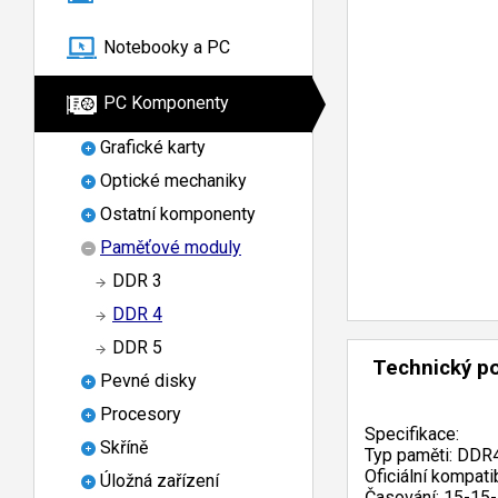
Notebooky a PC
PC Komponenty
Grafické karty
Optické mechaniky
Ostatní komponenty
Paměťové moduly
DDR 3
DDR 4
DDR 5
Technický p
Pevné disky
Procesory
Specifikace:
Skříně
Typ paměti: DD
Oficiální kompati
Úložná zařízení
Časování: 15-15