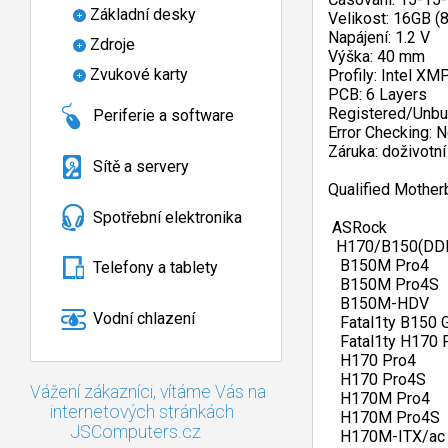
Základní desky
Velikost: 16GB (
Napájení: 1.2 V
Zdroje
Výška: 40 mm
Zvukové karty
Profily: Intel XM
PCB: 6 Layers
Registered/Unbu
Periferie a software
Error Checking: 
Záruka: doživotn
Sítě a servery
Qualified Mother
Spotřební elektronika
 ASRock   
  H170/B150(DDR
   B150M Pro4   
Telefony a tablety
   B150M Pro4S  
   B150M-HDV   
Vodní chlazení
   Fatal1ty B150 
   Fatal1ty H170 
   H170 Pro4   
   H170 Pro4S   
Vážení zákazníci, vítáme Vás na
   H170M Pro4   
internetových stránkách
   H170M Pro4S  
JSComputers.cz
   H170M-ITX/ac 