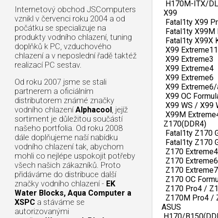
   H170M-ITX/DL 
Internetový obchod JSComputers
  X99   
vznikl v červenci roku 2004 a od
   Fatal1ty X99 P
počátku se specializuje na
   Fatal1ty X99M K
produkty vodního chlazení, tuning
   Fatal1ty X99X Ki
doplňků k PC, vzduchového
   X99 Extreme11 
chlazení a v neposlední řadě taktéž
   X99 Extreme3  
realizací PC sestav.
   X99 Extreme4  
   X99 Extreme6  
Od roku 2007 jsme se stali
   X99 Extreme6/a
partnerem a oficiálním
   X99 OC Formula
distributorem známé značky
   X99 WS / X99
vodního chlazení
Alphacool
, jejíž
   X99M Extreme4
sortiment je důležitou součástí
  Z170(DDR4)   
našeho portfolia. Od roku 2008
   Fatal1ty Z170 
dále doplňujeme naší nabídku
   Fatal1ty Z170
vodního chlazení tak, abychom
   Z170 Extreme4
mohli co nejlépe uspokojit potřeby
   Z170 Extreme6
všech našich zákazníků. Proto
   Z170 Extreme7+
přidáváme do distribuce další
   Z170 OC Formul
značky vodního chlazení -
EK
   Z170 Pro4 / Z
Water Blocks, Aqua Computer a
   Z170M Pro4 /
XSPC
a stáváme se
 ASUS   
autorizovanými
  H170/B150(DDR