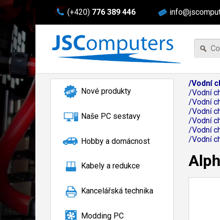
(+420)
776 389 446
info@jscomput
/Vodní c
Nové produkty
/Vodní c
/Vodní 
/Vodní c
Naše PC sestavy
/Vodní 
/Vodní c
/Vodní 
Hobby a domácnost
Alph
Kabely a redukce
Kancelářská technika
Modding PC