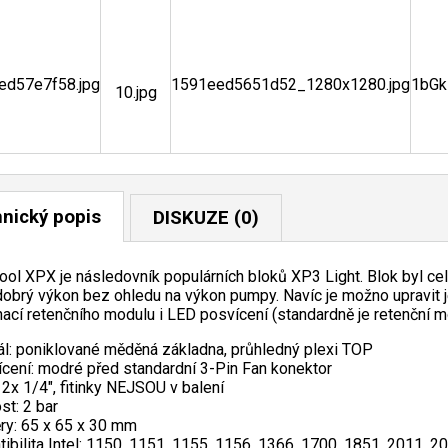
nický popis
DISKUZE (0)
ool XPX je následovník populárních bloků XP3 Light. Blok byl cel
dobrý výkon bez ohledu na výkon pumpy. Navíc je možno upravit
ací retenčního modulu i LED posvícení (standardně je retenční m
ál: poniklované měděná základna, průhledný plexi TOP
cení: modré před standardní 3-Pin Fan konektor
 2x 1/4", fitinky NEJSOU v balení
st: 2 bar
y: 65 x 65 x 30 mm
ibilita Intel: 1150, 1151, 1155, 1156, 1366, 1700, 1851, 2011, 2