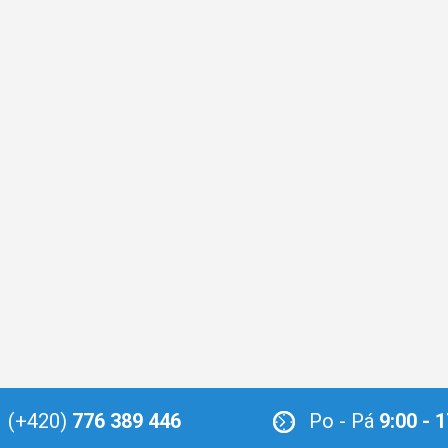
(+420)
776 389 446
Po - Pá
9:00 - 