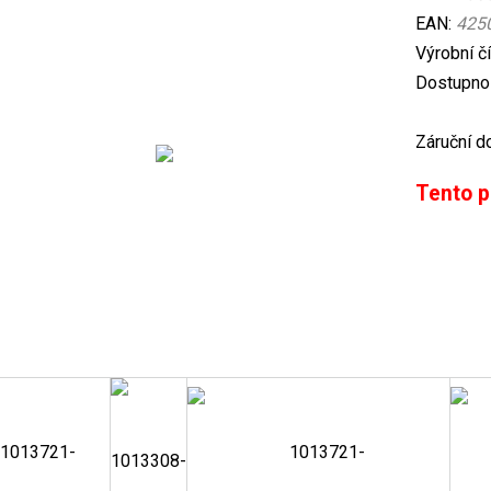
EAN:
425
Výrobní č
Dostupnos
Záruční d
Tento p