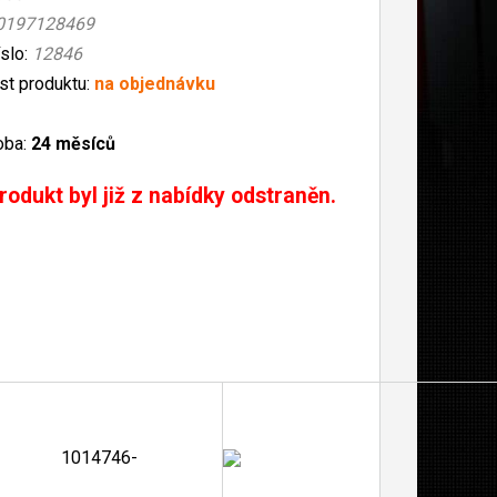
0197128469
íslo:
12846
t produktu:
na objednávku
oba:
24 měsíců
rodukt byl již z nabídky odstraněn.