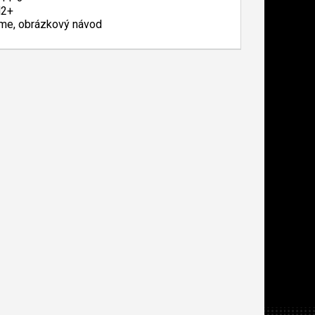
M2+
reme, obrázkový návod