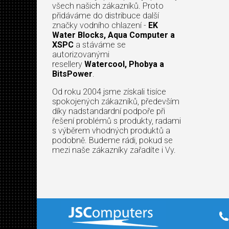
všech našich zákazníků. Proto
přidáváme do distribuce další
značky vodního chlazení -
EK
Water Blocks, Aqua Computer a
XSPC
a stáváme se
autorizovanými
resellery
Watercool, Phobya a
BitsPower
.
Od roku 2004 jsme získali tisíce
spokojených zákazníků, především
díky nadstandardní podpoře při
řešení problémů s produkty, radami
s výběrem vhodných produktů a
podobně. Budeme rádi, pokud se
mezi naše zákazníky zařadíte i Vy.