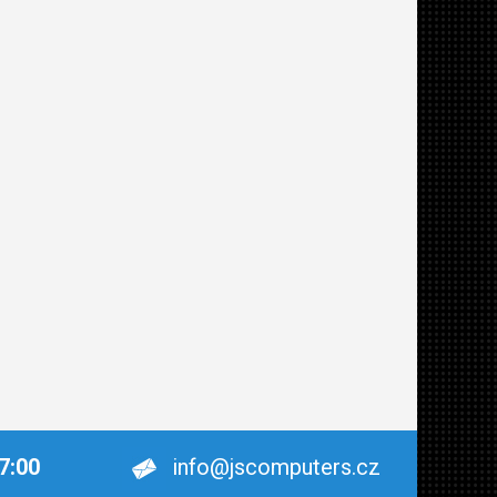
17:00
info@jscomputers.cz