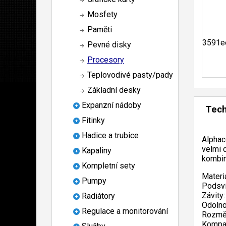
Mosfety
Paměti
Pevné disky
Procesory
Teplovodivé pasty/pady
Základní desky
Expanzní nádoby
Tech
Fitinky
Hadice a trubice
Alphac
velmi 
Kapaliny
kombin
Kompletní sety
Materi
Pumpy
Podsví
Závity:
Radiátory
Odolno
Regulace a monitorování
Rozměr
Kompat