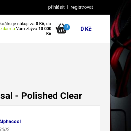
přihlásit
|
registrovat
košíku je nákup za
0 Kč
, do
0
0 Kč
 zdarma
Vám zbýva
10 000
Kč
al - Polished Clear
Alphacool
3002