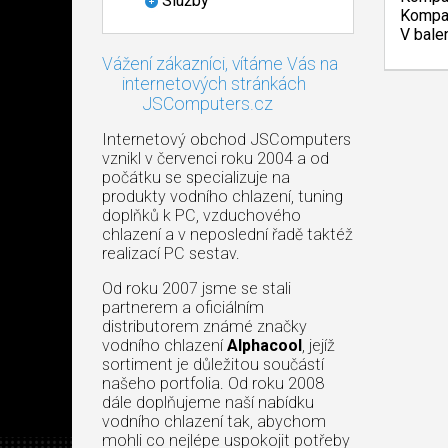
Služby
Kompat
V bale
Vážení zákazníci, vítáme Vás na
internetových stránkách
JSComputers.cz
Internetový obchod JSComputers
vznikl v červenci roku 2004 a od
počátku se specializuje na
produkty vodního chlazení, tuning
doplňků k PC, vzduchového
chlazení a v neposlední řadě taktéž
realizací PC sestav.
Od roku 2007 jsme se stali
partnerem a oficiálním
distributorem známé značky
vodního chlazení
Alphacool
, jejíž
sortiment je důležitou součástí
našeho portfolia. Od roku 2008
dále doplňujeme naší nabídku
vodního chlazení tak, abychom
mohli co nejlépe uspokojit potřeby