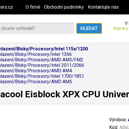
ers.cz
O firmě
Obchodní podmínky
Kontaktujte nás
V 
dopravy
hlazení/Bloky/Procesory/Intel 115x/1200
hlazení/Bloky/Procesory/Intel 1366
chlazení/Bloky/Procesory/AMD AM3/FM2
hlazení/Bloky/Procesory/Intel 2011/2066
chlazení/Bloky/Procesory/AMD AM4
hlazení/Bloky/Procesory/Intel 1700/1851
chlazení/Bloky/Procesory/AMD AM5
acool Eisblock XPX CPU Univers
Výrobce:
Kód:
N36