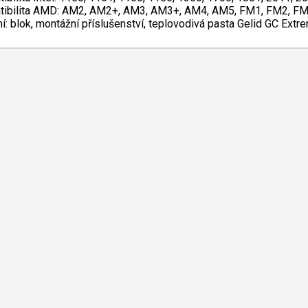
ibilita AMD: AM2, AM2+, AM3, AM3+, AM4, AM5, FM1, FM2, F
ní: blok, montážní příslušenství, teplovodivá pasta Gelid GC Ext