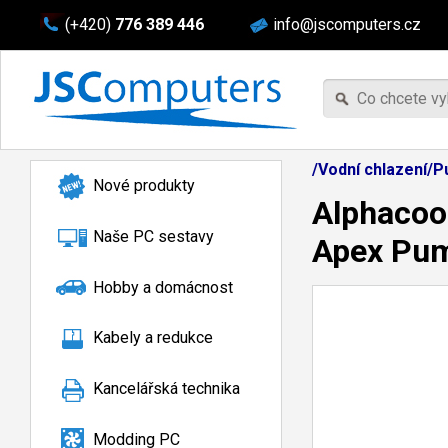
(+420)
776 389 446
info@jscomputers.cz
/Vodní chlazení/
Nové produkty
Alphacool
Naše PC sestavy
Apex Pu
Hobby a domácnost
Kabely a redukce
Kancelářská technika
Modding PC