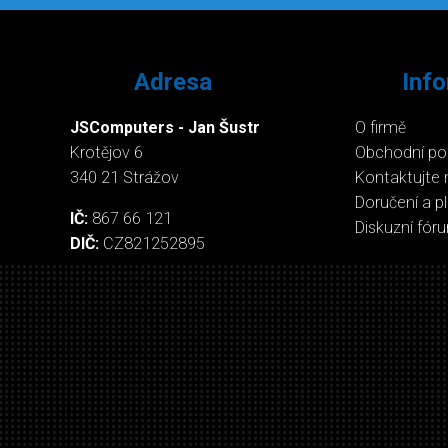
Adresa
Inf
JSComputers - Jan Šustr
O firmě
Krotějov 6
Obchodní p
340 21 Strážov
Kontaktujte 
Doručení a p
IČ:
867 66 121
Diskuzní fór
DIČ:
CZ821252895