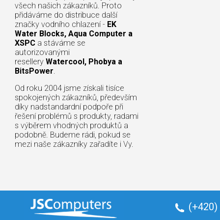
všech našich zákazníků. Proto
přidáváme do distribuce další
značky vodního chlazení -
EK
Water Blocks, Aqua Computer a
XSPC
a stáváme se
autorizovanými
resellery
Watercool, Phobya a
BitsPower
.
Od roku 2004 jsme získali tisíce
spokojených zákazníků, především
díky nadstandardní podpoře při
řešení problémů s produkty, radami
s výběrem vhodných produktů a
podobně. Budeme rádi, pokud se
mezi naše zákazníky zařadíte i Vy.
(+420)