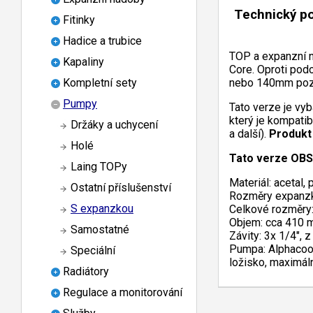
Technický p
Fitinky
Hadice a trubice
TOP a expanzní n
Kapaliny
Core. Oproti podo
nebo 140mm pozic
Kompletní sety
Pumpy
Tato verze je vy
který je kompati
Držáky a uchycení
a další).
Produkt 
Holé
Tato verze OBS
Laing TOPy
Materiál: acetal, 
Ostatní příslušenství
Rozměry expanzk
S expanzkou
Celkové rozměry
Objem: cca 410 
Samostatné
Závity: 3x 1/4", 
Pumpa: Alphacoo
Speciální
ložisko, maximál
Radiátory
Regulace a monitorování