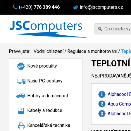
(+420)
776 389 446
info@jscomputers.cz
Právě jste:
Vodní chlazení
/
Regulace a monitorování
/
Tepl
TEPLOTNÍ
Nové produkty
NEJPRODÁVANĚJŠÍ
Naše PC sestavy
Alphacool 
Hobby a domácnost
Aqua Compu
Kabely a redukce
Alphacool 
Kancelářská technika