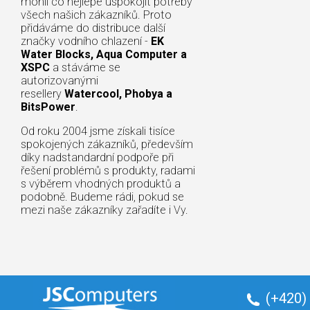
mohli co nejlépe uspokojit potřeby
všech našich zákazníků. Proto
přidáváme do distribuce další
značky vodního chlazení -
EK
Water Blocks, Aqua Computer a
XSPC
a stáváme se
autorizovanými
resellery
Watercool, Phobya a
BitsPower
.
Od roku 2004 jsme získali tisíce
spokojených zákazníků, především
díky nadstandardní podpoře při
řešení problémů s produkty, radami
s výběrem vhodných produktů a
podobně. Budeme rádi, pokud se
mezi naše zákazníky zařadíte i Vy.
(+420)