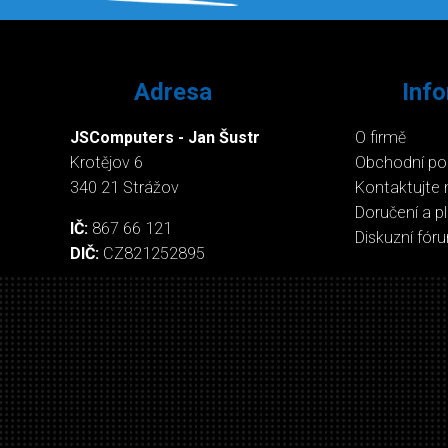
Adresa
Inf
JSComputers - Jan Šustr
O firmě
Krotějov 6
Obchodní p
340 21 Strážov
Kontaktujte 
Doručení a p
IČ:
867 66 121
Diskuzní fór
DIČ:
CZ821252895