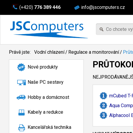
(+420)
776 389 446
info@jscomputers.cz
Právě jste:
Vodní chlazení
/
Regulace a monitorování
/
Průt
PRŮTOKO
Nové produkty
NEJPRODÁVANĚJŠÍ
Naše PC sestavy
mCubed T-
Hobby a domácnost
Aqua Compu
Kabely a redukce
Alphacool E
Kancelářská technika