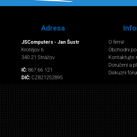
Adresa
Inf
JSComputers - Jan Šustr
O firmě
Krotějov 6
Obchodní p
340 21 Strážov
Kontaktujte 
Doručení a p
IČ:
867 66 121
Diskuzní fór
DIČ:
CZ821252895