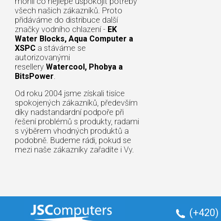
mohli co nejlépe uspokojit potřeby
všech našich zákazníků. Proto
přidáváme do distribuce další
značky vodního chlazení -
EK
Water Blocks, Aqua Computer a
XSPC
a stáváme se
autorizovanými
resellery
Watercool, Phobya a
BitsPower
.
Od roku 2004 jsme získali tisíce
spokojených zákazníků, především
díky nadstandardní podpoře při
řešení problémů s produkty, radami
s výběrem vhodných produktů a
podobně. Budeme rádi, pokud se
mezi naše zákazníky zařadíte i Vy.
(+420)