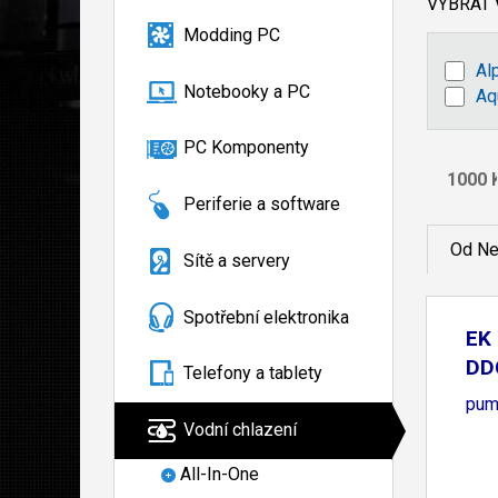
VYBRAT
Modding PC
Al
Notebooky a PC
Aq
PC Komponenty
Periferie a software
Od Ne
Sítě a servery
Spotřební elektronika
EK 
DD
Telefony a tablety
P
pum
Vodní chlazení
All-In-One