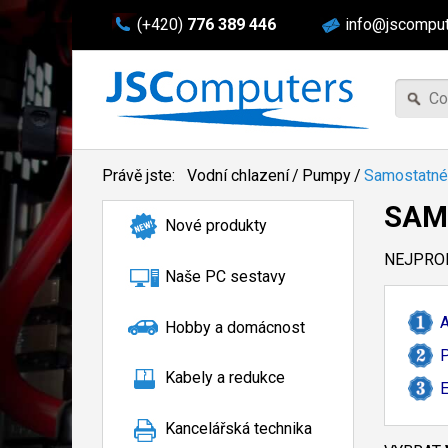
(+420)
776 389 446
info@jscomput
Právě jste:
Vodní chlazení
/
Pumpy
/
Samostatné
SAM
Nové produkty
NEJPROD
Naše PC sestavy
A
Hobby a domácnost
Kabely a redukce
E
Kancelářská technika