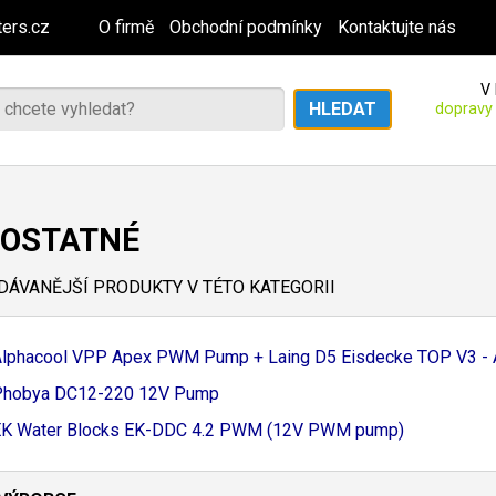
ers.cz
O firmě
Obchodní podmínky
Kontaktujte nás
V 
dopravy
OSTATNÉ
ÁVANĚJŠÍ PRODUKTY V TÉTO KATEGORII
lphacool VPP Apex PWM Pump + Laing D5 Eisdecke TOP V3 - 
Phobya DC12-
220 12V Pump
K Water Blocks EK-
DDC 4.
2 PWM (12V PWM pump)