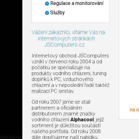
Regulace a monitorování
Služby
Vážení zákazníci, vítáme Vás na
internetových stránkách
JSComputers.cz
Internetový obchod JSComputers
vznikl v červenci roku 2004 a od
počátku se specializuje na
produkty vodního chlazení, tuning
doplňků k PC, vzduchového
chlazení a v neposlední řadě taktéž
realizací PC sestav.
Od roku 2007 jsme se stali
partnerem a oficiálním
na 
distributorem známé značky
vodního chlazení
Alphacool
, jejíž
sortiment je důležitou součástí
našeho portfolia. Od roku 2008
dále doplňujeme naší nabídku