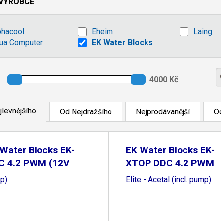
VÝROBCE
phacool
Eheim
Laing
ua Computer
EK Water Blocks
jlevnějšího
Od Nejdražšího
Nejprodávanější
Od
Water Blocks EK-
EK Water Blocks EK-
C 4.2 PWM (12V
XTOP DDC 4.2 PWM
WM
p)
Elite - Acetal (incl. pump)