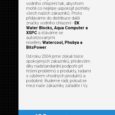
vodního chlazení tak, abychom
mohli co nejlépe uspokojit potřeby
všech našich zákazníků. Proto
přidáváme do distribuce další
značky vodního chlazení -
EK
Water Blocks, Aqua Computer a
XSPC
a stáváme se
autorizovanými
resellery
Watercool, Phobya a
BitsPower
.
Od roku 2004 jsme získali tisíce
spokojených zákazníků, především
díky nadstandardní podpoře při
řešení problémů s produkty, radami
s výběrem vhodných produktů a
podobně. Budeme rádi, pokud se
mezi naše zákazníky zařadíte i Vy.