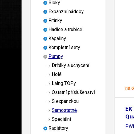
Bloky
Expanzní nádoby
Fitinky
Hadice a trubice
Kapaliny
Kompletní sety
Pumpy
Držáky a uchycení
Holé
Laing TOPy
na 
Ostatní příslušenství
S expanzkou
EK 
Samostatné
Qua
Speciální
PWM
Radiátory