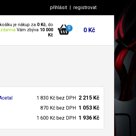
přihlásit
|
registrovat
košíku je nákup za
0 Kč
, do
0
0 Kč
 zdarma
Vám zbýva
10 000
Kč
2 215 Kč
Acetal
1 830 Kč
bez DPH
1 053 Kč
870 Kč
bez DPH
1 936 Kč
1 600 Kč
bez DPH