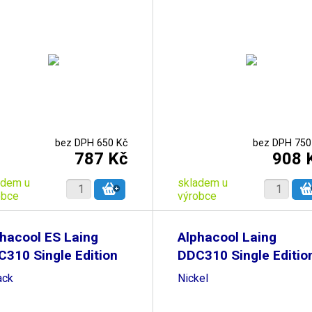
bez DPH 650 Kč
bez DPH 750
787 Kč
908 
adem u
skladem u
obce
výrobce
hacool ES Laing
Alphacool Laing
310 Single Edition
DDC310 Single Edition
ack
Nickel