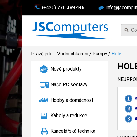
(+420)
776 389 446
info@jscomput
Právě jste:
Vodní chlazení
/
Pumpy
/
Holé
HOL
Nové produkty
NEJPROD
Naše PC sestavy
A
Hobby a domácnost
A
Kabely a redukce
A
Kancelářská technika