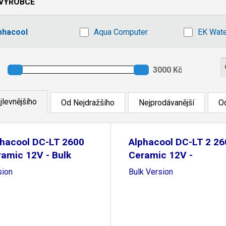
VÝROBCE
phacool
Aqua Computer
EK Wate
jlevnějšího
Od Nejdražšího
Nejprodávanější
Od
phacool DC-LT 2600
Alphacool DC-LT 2 26
amic 12V - Bulk
Ceramic 12V -
sion
Bulk Version