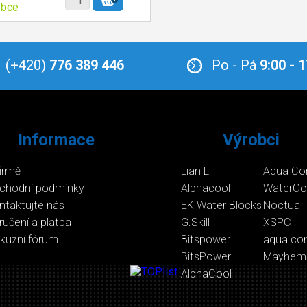
obce
(+420)
776 389 446
Po - Pá
9:00 - 
Informace
Výrobci
firmě
Lian Li
Aqua Co
chodní podmínky
Alphacool
WaterCo
ntaktujte nás
EK Water Blocks
Noctua
ručení a platba
G.Skill
XSPC
skuzní fórum
Bitspower
aqua co
BitsPower
Mayhem
AlphaCool