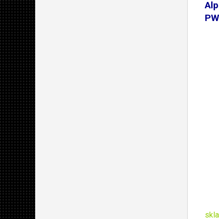
Al
PWM
skl