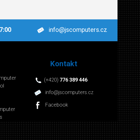
17:00
info@jscomputers.cz
Kontakt
mputer
(+420)
776 389 446
ol
info@jscomputers.cz
Facebook
mputer
s