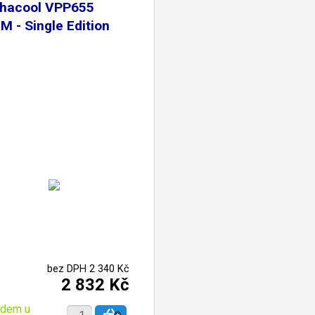
phacool VPP655
 - Single Edition
bez DPH 2 340 Kč
2 832 Kč
adem u