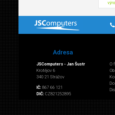
výr
Adresa
JSComputers - Jan Šustr
O 
Krotějov 6
Ob
340 21 Strážov
Ko
Do
IČ:
867 66 121
Di
DIČ:
CZ821252895