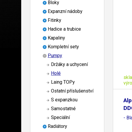
Bloky
Expanzní nádoby
Fitinky
Hadice a trubice
Kapaliny
Kompletní sety
Pumpy
Držáky a uchycení
Holé
skl
Laing TOPy
výr
Ostatní příslušenství
Alp
S expanzkou
DDC
Samostatné
Speciální
- Bl
Radiátory