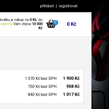
přihlásit
|
registrovat
košíku je nákup za
0 Kč
, do
0
0 Kč
 zdarma
Vám zbýva
10 000
Kč
1 900 Kč
1 570 Kč
bez DPH
908 Kč
750 Kč
bez DPH
1 017 Kč
840 Kč
bez DPH