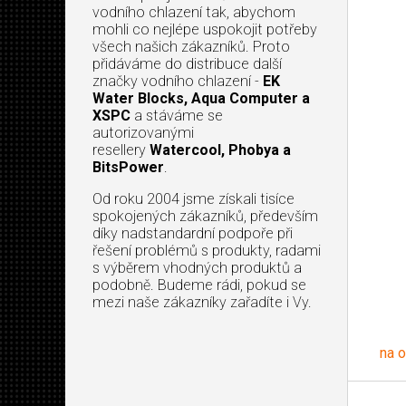
vodního chlazení tak, abychom
mohli co nejlépe uspokojit potřeby
všech našich zákazníků. Proto
přidáváme do distribuce další
značky vodního chlazení -
EK
Water Blocks, Aqua Computer a
XSPC
a stáváme se
autorizovanými
resellery
Watercool, Phobya a
BitsPower
.
Od roku 2004 jsme získali tisíce
spokojených zákazníků, především
díky nadstandardní podpoře při
řešení problémů s produkty, radami
s výběrem vhodných produktů a
podobně. Budeme rádi, pokud se
mezi naše zákazníky zařadíte i Vy.
na 