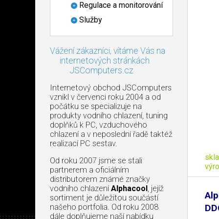
Regulace a monitorování
Služby
Vážení zákazníci, vítáme Vás na
internetových stránkách
JSComputers.cz
Internetový obchod JSComputers
vznikl v červenci roku 2004 a od
počátku se specializuje na
produkty vodního chlazení, tuning
doplňků k PC, vzduchového
chlazení a v neposlední řadě taktéž
realizací PC sestav.
skl
Od roku 2007 jsme se stali
výr
partnerem a oficiálním
distributorem známé značky
vodního chlazení
Alphacool
, jejíž
Alp
sortiment je důležitou součástí
našeho portfolia. Od roku 2008
DD
dále doplňujeme naší nabídku