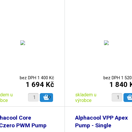
bez DPH 1 400 Kč
bez DPH 1 520
1 694 Kč
1 840 
adem u
skladem u
obce
výrobce
hacool Core
Alphacool VPP Apex
Czero PWM Pump
Pump - Single