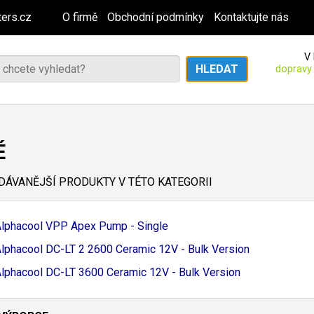
ers.cz
O firmě
Obchodní podmínky
Kontaktujte nás
V 
dopravy
É
ÁVANĚJŠÍ PRODUKTY V TÉTO KATEGORII
lphacool VPP Apex Pump - Single
lphacool DC-
LT 2 2600 Ceramic 12V - Bulk Version
lphacool DC-
LT 3600 Ceramic 12V - Bulk Version