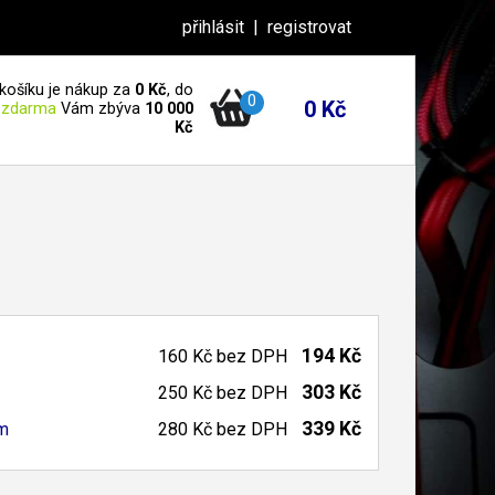
přihlásit
|
registrovat
košíku je nákup za
0 Kč
, do
0
0 Kč
 zdarma
Vám zbýva
10 000
Kč
194 Kč
160 Kč
bez DPH
303 Kč
250 Kč
bez DPH
339 Kč
m
280 Kč
bez DPH