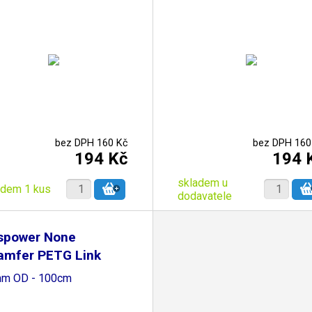
bez DPH 160 Kč
bez DPH 160
194 Kč
194 
skladem u
adem 1 kus
dodavatele
tspower None
amfer PETG Link
be
m OD - 100cm