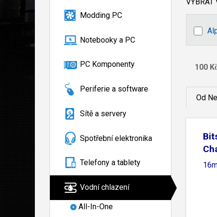
VYBRAT
Modding PC
Al
Notebooky a PC
PC Komponenty
Periferie a software
Od Ne
Sítě a servery
Bi
Spotřební elektronika
Ch
Tu
Telefony a tablety
16m
Vodní chlazení
All-In-One