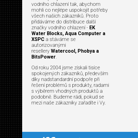
vodního chlazení tak, abychom
mohli co nejlépe uspokojit potřeby
všech našich zákazníků. Proto
přidáváme do distribuce další
značky vodního chlazení -
EK
Water Blocks, Aqua Computer a
XSPC
a stáváme se
autorizovanými
resellery
Watercool, Phobya a
BitsPower
.
Od roku 2004 jsme získali tisíce
spokojených zákazníků, především
díky nadstandardní podpoře při
řešení problémů s produkty, radami
s výběrem vhodných produktů a
podobně. Budeme rádi, pokud se
mezi naše zákazníky zařadíte i Vy.