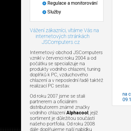
Regulace a monitorování
Služby
Vážení zákazníci, vítáme Vás na
internetových stránkách
JSComputers.cz
Internetový obchod JSComputers
vznikl v červenci roku 2004 a od
počátku se specializuje na
produkty vodního chlazení, tuning
doplňků k PC, vzduchového
chlazení a v neposlední řadě taktéž
realizací PC sestav.
na c
Od roku 2007 jsme se stali
09.
partnerem a oficiálním
distributorem známé značky
vodního chlazení
Alphacool
, jejíž
sortiment je důležitou součástí
našeho portfolia. Od roku 2008
dále doplňujeme naší nabídku