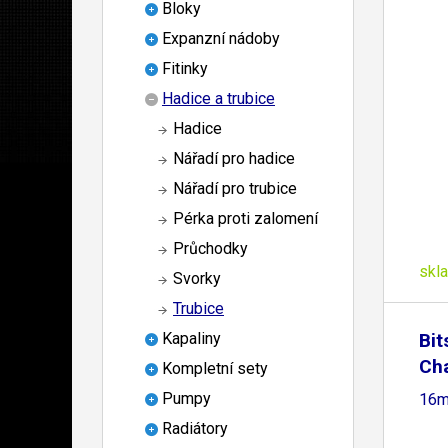
Bloky
Expanzní nádoby
Fitinky
Hadice a trubice
Hadice
Nářadí pro hadice
Nářadí pro trubice
Pérka proti zalomení
Průchodky
skl
Svorky
Trubice
Bi
Kapaliny
Ch
Kompletní sety
Tu
Pumpy
16m
Radiátory