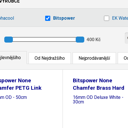
VÝROBCE
phacool
Bitspower
EK Wate
jlevnějšího
Od Nejdražšího
Nejprodávanější
Od
tspower None
Bitspower None
amfer PETG Link
Chamfer Brass Hard
be
Tubing
m OD - 50cm
16mm OD Deluxe White -
30cm