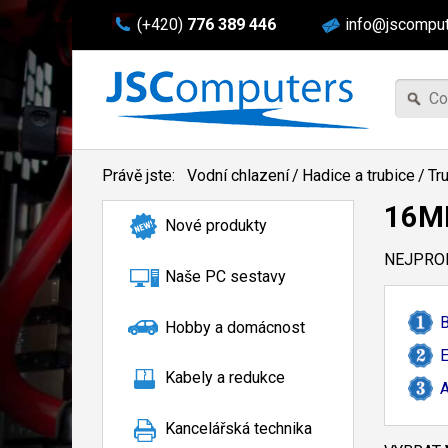
(+420)
776 389 446
info@jscomput
Právě jste:
Vodní chlazení
/
Hadice a trubice
/
Tr
16
Nové produkty
NEJPROD
Naše PC sestavy
Hobby a domácnost
E
Kabely a redukce
A
Kancelářská technika