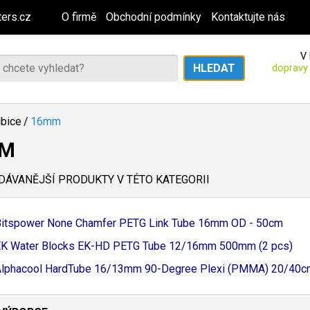
ers.cz
O firmě
Obchodní podmínky
Kontaktujte nás
V 
dopravy
ubice
/
16mm
MM
ÁVANĚJŠÍ PRODUKTY V TÉTO KATEGORII
Bitspower None Chamfer PETG Link Tube 16mm OD - 50cm
K Water Blocks EK-
HD PETG Tube 12/
16mm 500mm (2 pcs)
lphacool HardTube 16/
13mm 90-
Degree Plexi (PMMA) 20/
40c