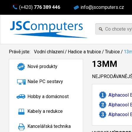
(+420)
776 389 446
info@jscomputers.cz
Právě jste:
Vodní chlazení
/
Hadice a trubice
/
Trubice
/
13
13MM
Nové produkty
NEJPRODÁVANĚJŠÍ
Naše PC sestavy
Alphacool E
Hobby a domácnost
Alphacool E
Kabely a redukce
Alphacool E
Kancelářská technika