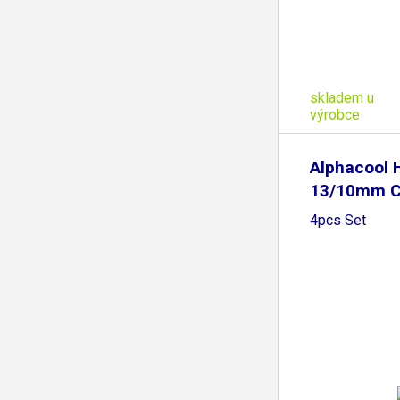
skladem u
výrobce
Alphacool 
13/10mm C
-
4pcs Set