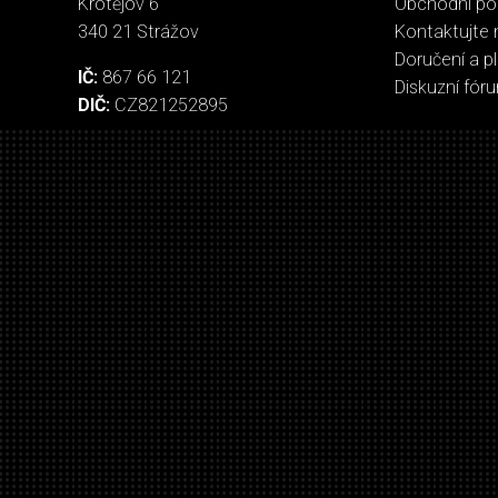
Krotějov 6
Obchodní p
340 21 Strážov
Kontaktujte 
Doručení a p
IČ:
867 66 121
Diskuzní fór
DIČ:
CZ821252895