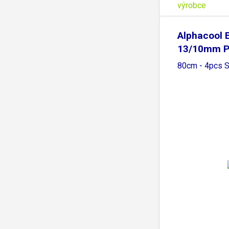
výrobce
Alphacool E
13/10mm 
HardTube
80cm - 4pcs S