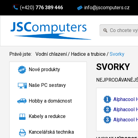
(+420)
776 389 446
info@jscomputers.cz
Právě jste:
Vodní chlazení
/
Hadice a trubice
/
Svorky
SVORKY
Nové produkty
NEJPRODÁVANĚJŠÍ
Naše PC sestavy
Alphacool 
Hobby a domácnost
Alphacool 
Kabely a redukce
Alphacool 
Kancelářská technika