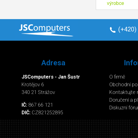
výrobce
(+420)
Adresa
Inf
JSComputers - Jan Šustr
O firmě
Krotějov 6
Obchodní p
340 21 Strážov
Kontaktujte 
Doručení a p
IČ:
867 66 121
Diskuzní fór
DIČ:
CZ821252895