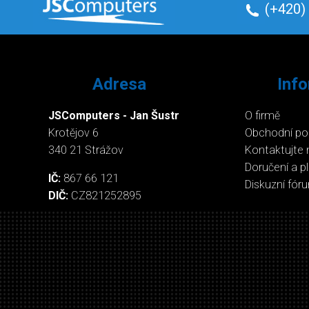
(+420)
Adresa
Inf
JSComputers - Jan Šustr
O firmě
Krotějov 6
Obchodní p
340 21 Strážov
Kontaktujte 
Doručení a p
IČ:
867 66 121
Diskuzní fór
DIČ:
CZ821252895