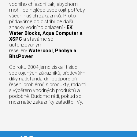
vodního chlazení tak, abychom
mohli co nejlépe uspokojit potřeby
všech našich zákazníků. Proto
přidáváme do distribuce další
značky vodního chlazení -
EK
Water Blocks, Aqua Computer a
XSPC
a stáváme se
autorizovanými
resellery
Watercool, Phobya a
BitsPower
.
Od roku 2004 jsme získali tisíce
spokojených zákazníků, především
díky nadstandardní podpoře při
řešení problémů s produkty, radami
s výběrem vhodných produktů a
podobně. Budeme rádi, pokud se
mezi naše zákazníky zařadíte i Vy.