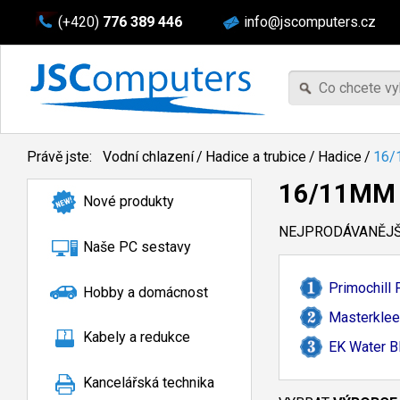
(+420)
776 389 446
info@jscomputers.cz
Právě jste:
Vodní chlazení
/
Hadice a trubice
/
Hadice
/
16/
16/11MM
Nové produkty
NEJPRODÁVANĚJŠÍ
Naše PC sestavy
Primochill
Hobby a domácnost
Masterklee
Kabely a redukce
EK Water B
Kancelářská technika