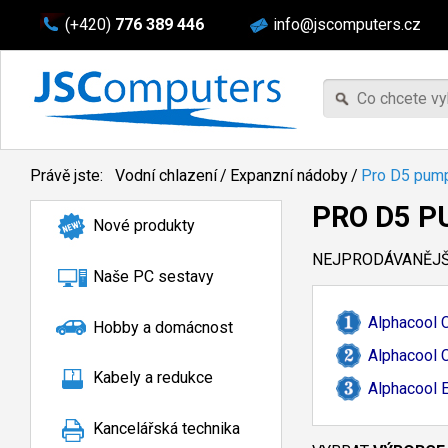
(+420)
776 389 446
info@jscomputers.cz
Právě jste:
Vodní chlazení
/
Expanzní nádoby
/
Pro D5 pum
PRO D5 
Nové produkty
NEJPRODÁVANĚJŠÍ
Naše PC sestavy
Alphacool 
Hobby a domácnost
Alphacool 
Kabely a redukce
Alphacool E
Kancelářská technika