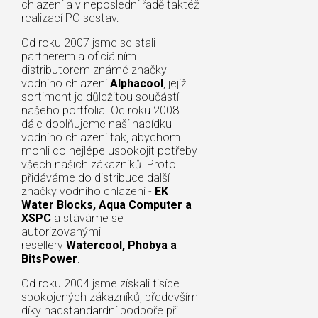
chlazení a v neposlední řadě taktéž
realizací PC sestav.
Od roku 2007 jsme se stali
partnerem a oficiálním
distributorem známé značky
vodního chlazení
Alphacool
, jejíž
sortiment je důležitou součástí
našeho portfolia. Od roku 2008
dále doplňujeme naší nabídku
vodního chlazení tak, abychom
mohli co nejlépe uspokojit potřeby
všech našich zákazníků. Proto
přidáváme do distribuce další
značky vodního chlazení -
EK
Water Blocks, Aqua Computer a
XSPC
a stáváme se
autorizovanými
resellery
Watercool, Phobya a
BitsPower
.
Od roku 2004 jsme získali tisíce
spokojených zákazníků, především
díky nadstandardní podpoře při