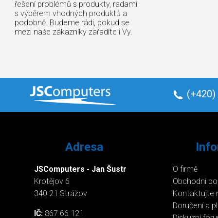
řešení problémů s produkty, radami
s výběrem vhodných produktů a
podobně. Budeme rádi, pokud se
mezi naše zákazníky zařadíte i Vy.
(+420)
Adresa
Inf
JSComputers - Jan Šustr
O firmě
Krotějov 6
Obchodní p
340 21 Strážov
Kontaktujte 
Doručení a p
IČ:
867 66 121
Diskuzní fór