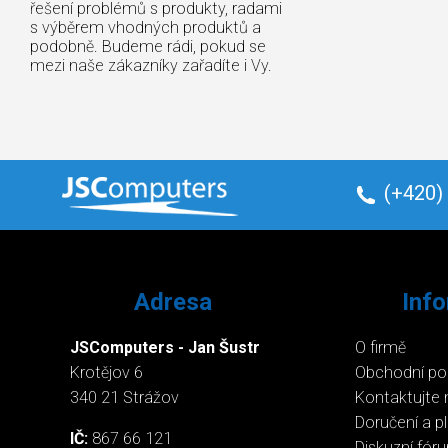
řešení problémů s produkty, radami
s výběrem vhodných produktů a
podobně. Budeme rádi, pokud se
mezi naše zákazníky zařadíte i Vy.
(+420)
Adresa
Inf
JSComputers - Jan Šustr
O firmě
Krotějov 6
Obchodní p
340 21 Strážov
Kontaktujte 
Doručení a p
IČ:
867 66 121
Diskuzní fór