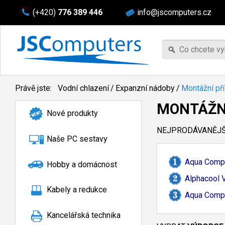
(+420)
776 389 446
info@jscomputers.cz
Právě jste:
Vodní chlazení
/
Expanzní nádoby
/
Montážní pří
MONTÁŽNÍ
Nové produkty
NEJPRODÁVANĚJŠÍ
Naše PC sestavy
Aqua Compu
Hobby a domácnost
Alphacool V
Kabely a redukce
Aqua Compu
Kancelářská technika