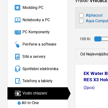
VYBRAT
VÝROBCE
Modding PC
Alphacool
Notebooky a PC
Aqua Comput
PC Komponenty
Periferie a software
Od Nejlevnějšíh
Sítě a servery
Spotřební elektronika
EK Water B
RES X3 Ho
Telefony a tablety
(2pcs)
Vodní chlazení
All-In-One