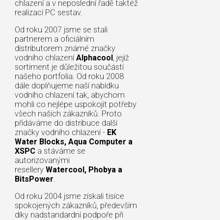
chlazení a v neposlední řadě taktéž
realizací PC sestav.
Od roku 2007 jsme se stali
partnerem a oficiálním
distributorem známé značky
vodního chlazení
Alphacool
, jejíž
sortiment je důležitou součástí
našeho portfolia. Od roku 2008
dále doplňujeme naší nabídku
vodního chlazení tak, abychom
mohli co nejlépe uspokojit potřeby
všech našich zákazníků. Proto
přidáváme do distribuce další
značky vodního chlazení -
EK
Water Blocks, Aqua Computer a
XSPC
a stáváme se
autorizovanými
resellery
Watercool, Phobya a
BitsPower
.
Od roku 2004 jsme získali tisíce
spokojených zákazníků, především
díky nadstandardní podpoře při