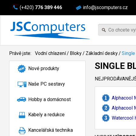
(+420)
776 389 446
info@jscomputers.cz
Právě jste:
Vodní chlazení
/
Bloky
/
Základní desky
/
Single
SINGLE B
Nové produkty
NEJPRODÁVANĚJŠÍ
Naše PC sestavy
Alphacool
Hobby a domácnost
Alphacool
Kabely a redukce
Watercool 
Kancelářská technika