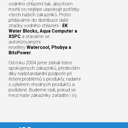
vodního chlazení tak, abychom
mohli co nejlépe uspokojit potřeby
všech našich zákazníků. Proto
přidáváme do distribuce další
značky vodního chlazení -
EK
Water Blocks, Aqua Computer a
XSPC
a stáváme se
autorizovanými
resellery
Watercool, Phobya a
BitsPower
.
Od roku 2004 jsme získali tisíce
spokojených zákazníků, především
díky nadstandardní podpoře při
řešení problémů s produkty, radami
s výběrem vhodných produktů a
podobně. Budeme rádi, pokud se
mezi naše zákazníky zařadíte i Vy.