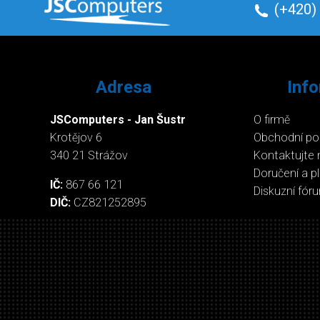
(+420)
Adresa
Inf
JSComputers - Jan Šustr
O firmě
Krotějov 6
Obchodní p
340 21 Strážov
Kontaktujte 
Doručení a p
IČ:
867 66 121
Diskuzní fór
DIČ:
CZ821252895