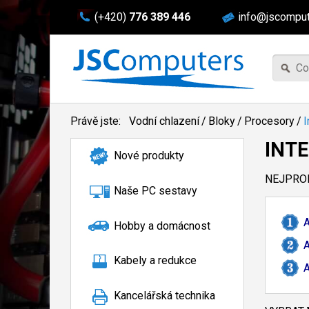
(+420)
776 389 446
info@jscomput
Právě jste:
Vodní chlazení
/
Bloky
/
Procesory
/
I
INTE
Nové produkty
NEJPROD
Naše PC sestavy
A
Hobby a domácnost
A
Kabely a redukce
A
Kancelářská technika