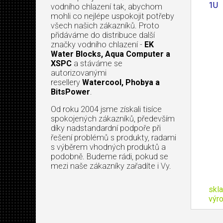
1U
vodního chlazení tak, abychom
mohli co nejlépe uspokojit potřeby
všech našich zákazníků. Proto
přidáváme do distribuce další
značky vodního chlazení -
EK
Water Blocks, Aqua Computer a
XSPC
a stáváme se
autorizovanými
resellery
Watercool, Phobya a
BitsPower
.
Od roku 2004 jsme získali tisíce
spokojených zákazníků, především
díky nadstandardní podpoře při
řešení problémů s produkty, radami
s výběrem vhodných produktů a
podobně. Budeme rádi, pokud se
mezi naše zákazníky zařadíte i Vy.
skl
výr