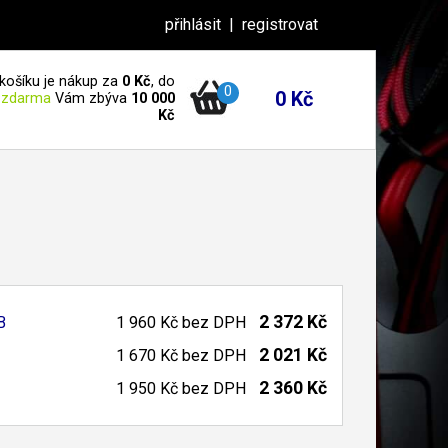
přihlásit
|
registrovat
košíku je nákup za
0 Kč
, do
0
0 Kč
 zdarma
Vám zbýva
10 000
Kč
2 372 Kč
B
1 960 Kč
bez DPH
2 021 Kč
1 670 Kč
bez DPH
2 360 Kč
1 950 Kč
bez DPH