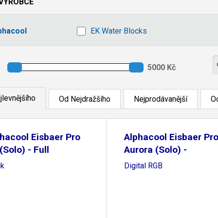
VÝROBCE
phacool
EK Water Blocks
jlevnějšího
Od Nejdražšího
Nejprodávanější
Od
hacool Eisbaer Pro
Alphacool Eisbaer Pr
(Solo) - Full
Aurora (Solo) -
ck
Digital RGB