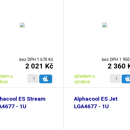
bez DPH 1 670 Kč
bez DPH 1 950
2 021 Kč
2 360 
adem u
skladem u
obce
výrobce
phacool ES Stream
Alphacool ES Jet
A4677 - 1U
LGA4677 - 1U