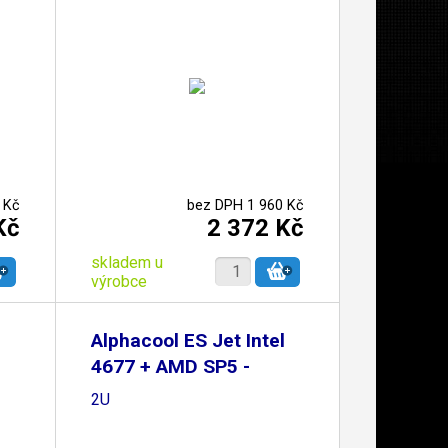
 Kč
bez DPH 1 960 Kč
Kč
2 372 Kč
skladem u
výrobce
Alphacool ES Jet Intel
4677 + AMD SP5 -
2U