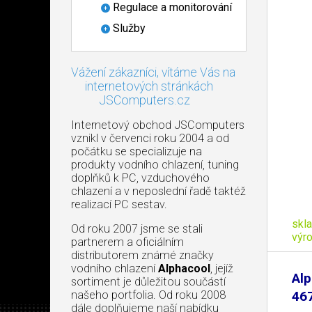
Regulace a monitorování
Služby
Vážení zákazníci, vítáme Vás na
internetových stránkách
JSComputers.cz
Internetový obchod JSComputers
vznikl v červenci roku 2004 a od
počátku se specializuje na
produkty vodního chlazení, tuning
doplňků k PC, vzduchového
chlazení a v neposlední řadě taktéž
realizací PC sestav.
skl
Od roku 2007 jsme se stali
výr
partnerem a oficiálním
distributorem známé značky
vodního chlazení
Alphacool
, jejíž
Alp
sortiment je důležitou součástí
našeho portfolia. Od roku 2008
46
dále doplňujeme naší nabídku