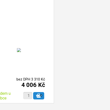
bez DPH 3 310 Kč
4 006 Kč
adem u
obce