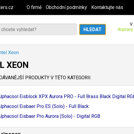
ers.cz
O firmě
Obchodní podmínky
Kontaktujte nás
V 
dopravy
ntel Xeon
L XEON
ÁVANĚJŠÍ PRODUKTY V TÉTO KATEGORII
lphacool Eisblock XPX Aurora PRO - Full Brass Black Digital RG
lphacool Eisbaer Pro ES (Solo) - Full Black
lphacool Eisbaer Pro Aurora (Solo) - Digital RGB