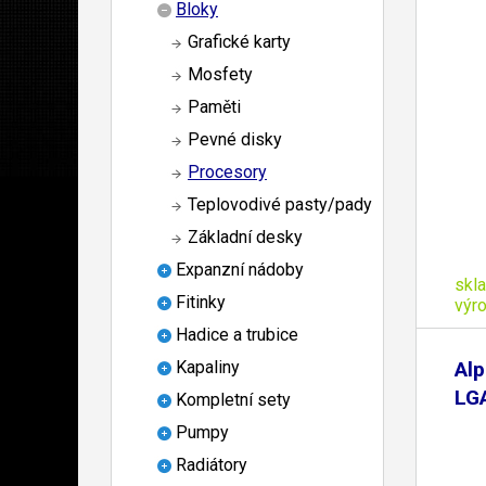
Bloky
Grafické karty
Mosfety
Paměti
Pevné disky
Procesory
Teplovodivé pasty/pady
Základní desky
Expanzní nádoby
skl
Fitinky
výr
Hadice a trubice
Al
Kapaliny
LG
Kompletní sety
Pumpy
Radiátory