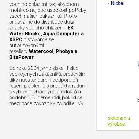
- Nickel
vodního chlazení tak, abychom
mohli co nejlépe uspokojit potřeby
všech našich zákazníků. Proto
přidáváme do distribuce další
značky vodního chlazení -
EK
Water Blocks, Aqua Computer a
XSPC
a stáváme se
autorizovanými
resellery
Watercool, Phobya a
BitsPower
.
Od roku 2004 jsme získali tisíce
spokojených zákazníků, především
díky nadstandardní podpoře při
řešení problémů s produkty, radami
s výběrem vhodných produktů a
podobně. Budeme rádi, pokud se
mezi naše zákazníky zařadíte i Vy.
skladem u
výrobce