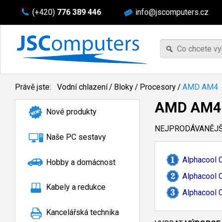
(+420)
776 389 446
info@jscomputers.cz
Právě jste:
Vodní chlazení
/
Bloky
/
Procesory
/
AMD AM4
AMD AM4
Nové produkty
NEJPRODÁVANĚJŠÍ
Naše PC sestavy
Alphacool 
Hobby a domácnost
Alphacool C
Kabely a redukce
Alphacool 
Kancelářská technika