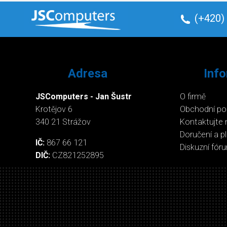
(+420)
Adresa
Inf
JSComputers - Jan Šustr
O firmě
Krotějov 6
Obchodní p
340 21 Strážov
Kontaktujte 
Doručení a p
IČ:
867 66 121
Diskuzní fór
DIČ:
CZ821252895