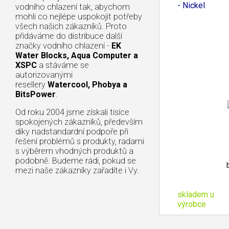
- Nickel
vodního chlazení tak, abychom
mohli co nejlépe uspokojit potřeby
všech našich zákazníků. Proto
přidáváme do distribuce další
značky vodního chlazení -
EK
Water Blocks, Aqua Computer a
XSPC
a stáváme se
autorizovanými
resellery
Watercool, Phobya a
BitsPower
.
Od roku 2004 jsme získali tisíce
spokojených zákazníků, především
díky nadstandardní podpoře při
řešení problémů s produkty, radami
s výběrem vhodných produktů a
podobně. Budeme rádi, pokud se
mezi naše zákazníky zařadíte i Vy.
skladem u
výrobce