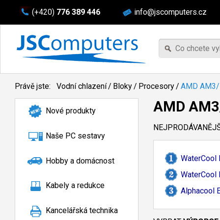
(+420)
776 389 446
info@jscomputers.cz
Právě jste:
Vodní chlazení
/
Bloky
/
Procesory
/
AMD AM3
AMD AM3
Nové produkty
NEJPRODÁVANĚJŠÍ
Naše PC sestavy
WaterCool 
Hobby a domácnost
WaterCool 
Kabely a redukce
Alphacool 
Kancelářská technika