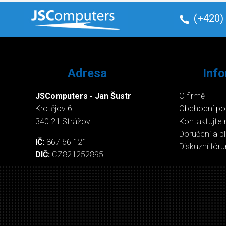
(+420)
Adresa
Inf
JSComputers - Jan Šustr
O firmě
Krotějov 6
Obchodní p
340 21 Strážov
Kontaktujte 
Doručení a p
IČ:
867 66 121
Diskuzní fór
DIČ:
CZ821252895