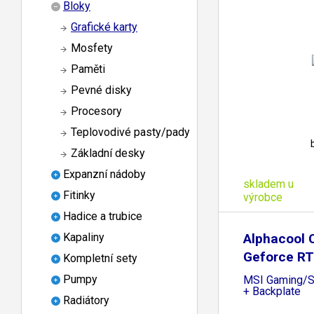
Bloky
Grafické karty
Mosfety
Paměti
Pevné disky
Procesory
Teplovodivé pasty/pady
Základní desky
Expanzní nádoby
skladem u
Fitinky
výrobce
Hadice a trubice
Alphacool C
Kapaliny
Geforce R
Kompletní sety
Pumpy
MSI Gaming/S
+ Backplate
Radiátory