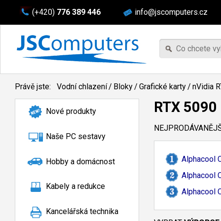
(+420)
776 389 446
info@jscomputers.cz
Právě jste:
Vodní chlazení
/
Bloky
/
Grafické karty
/
nVidia 
RTX 5090
Nové produkty
NEJPRODÁVANĚJŠÍ
Naše PC sestavy
Alphacool 
Hobby a domácnost
Alphacool 
Kabely a redukce
Alphacool 
Kancelářská technika