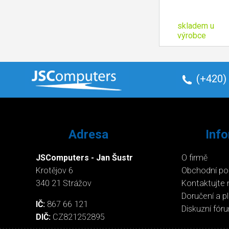
skladem u
výrobce
(+420)
Adresa
Inf
JSComputers - Jan Šustr
O firmě
Krotějov 6
Obchodní p
340 21 Strážov
Kontaktujte 
Doručení a p
IČ:
867 66 121
Diskuzní fór
DIČ:
CZ821252895