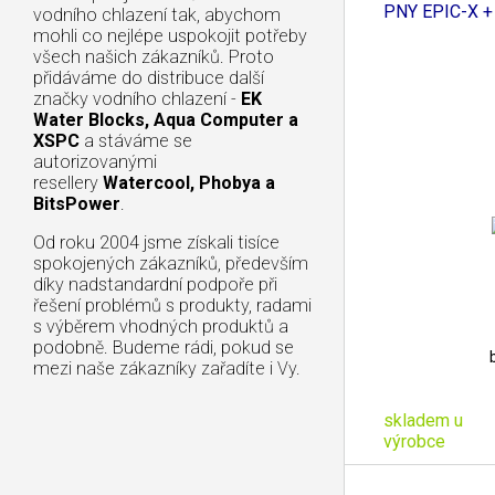
PNY EPIC-X +
vodního chlazení tak, abychom
mohli co nejlépe uspokojit potřeby
všech našich zákazníků. Proto
přidáváme do distribuce další
značky vodního chlazení -
EK
Water Blocks, Aqua Computer a
XSPC
a stáváme se
autorizovanými
resellery
Watercool, Phobya a
BitsPower
.
Od roku 2004 jsme získali tisíce
spokojených zákazníků, především
díky nadstandardní podpoře při
řešení problémů s produkty, radami
s výběrem vhodných produktů a
podobně. Budeme rádi, pokud se
mezi naše zákazníky zařadíte i Vy.
skladem u
výrobce