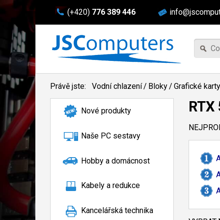
(+420)
776 389 446
info@jscomput
Právě jste:
Vodní chlazení
/
Bloky
/
Grafické kart
RTX 
Nové produkty
NEJPROD
Naše PC sestavy
A
Hobby a domácnost
A
Kabely a redukce
A
Kancelářská technika