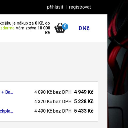
přihlásit
|
registrovat
košíku je nákup za
0 Kč
, do
0
0 Kč
 zdarma
Vám zbýva
10 000
Kč
4 949 Kč
+ Ba...
4 090 Kč
bez DPH
5 228 Kč
4 320 Kč
bez DPH
5 433 Kč
kpla...
4 490 Kč
bez DPH