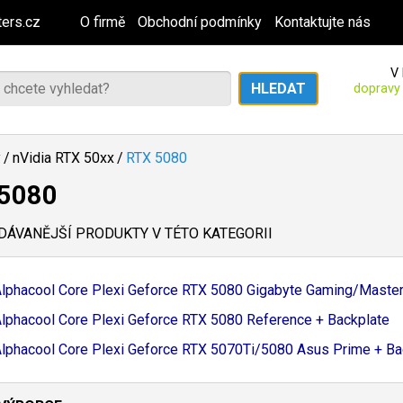
ers.cz
O firmě
Obchodní podmínky
Kontaktujte nás
V 
dopravy
y
/
nVidia RTX 50xx
/
RTX 5080
5080
ÁVANĚJŠÍ PRODUKTY V TÉTO KATEGORII
lphacool Core Plexi Geforce RTX 5080 Gigabyte Gaming/
Master 
lphacool Core Plexi Geforce RTX 5080 Reference + Backplate
lphacool Core Plexi Geforce RTX 5070Ti/
5080 Asus Prime + Bac