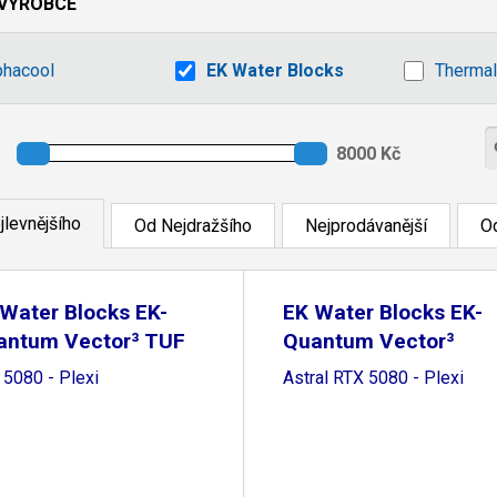
VÝROBCE
phacool
EK Water Blocks
Thermal
jlevnějšího
Od Nejdražšího
Nejprodávanější
Od
Water Blocks EK-
EK Water Blocks EK-
antum Vector³ TUF
Quantum Vector³
 5080 - Plexi
Astral RTX 5080 - Plexi