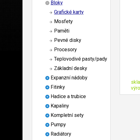
Bloky
Grafické karty
Mosfety
Paměti
Pevné disky
Procesory
Teplovodivé pasty/pady
Základní desky
Expanzní nádoby
skl
Fitinky
výr
Hadice a trubice
Kapaliny
Kompletní sety
Pumpy
Radiátory