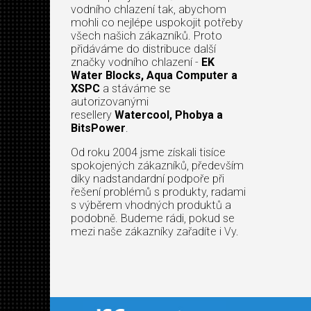
vodního chlazení tak, abychom
mohli co nejlépe uspokojit potřeby
všech našich zákazníků. Proto
přidáváme do distribuce další
značky vodního chlazení -
EK
Water Blocks, Aqua Computer a
XSPC
a stáváme se
autorizovanými
resellery
Watercool, Phobya a
BitsPower
.
Od roku 2004 jsme získali tisíce
spokojených zákazníků, především
díky nadstandardní podpoře při
řešení problémů s produkty, radami
s výběrem vhodných produktů a
podobně. Budeme rádi, pokud se
mezi naše zákazníky zařadíte i Vy.