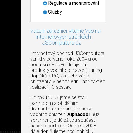
Regulace a monitorování
Služby
Vážení zákazníci, vítáme Vás na
internetových stránkách
JSComputers.cz
Internetový obchod JSComputers
vznikl v červenci roku 2004 a od
počátku se specializuje na
produkty vodního chlazení, tuning
doplňků k PC, vzduchového
chlazení a v neposlední řadě taktéž
realizací PC sestav.
Od roku 2007 jsme se stali
partnerem a oficiálním
distributorem známé značky
vodního chlazení
Alphacool
, jejíž
sortiment je důležitou součástí
našeho portfolia. Od roku 2008
dále doplňujeme naší nabídku