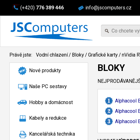
(+420)
776 389 446
info@jscomputers.cz
Právě jste:
Vodní chlazení
/
Bloky
/
Grafické karty
/
nVidia 
BLOKY
Nové produkty
NEJPRODÁVANĚJŠÍ
Naše PC sestavy
Alphacool 
Hobby a domácnost
Alphacool 
Kabely a redukce
Alphacool 
Kancelářská technika