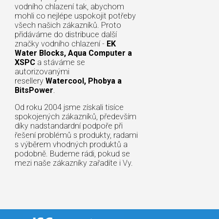
vodního chlazení tak, abychom
mohli co nejlépe uspokojit potřeby
všech našich zákazníků. Proto
přidáváme do distribuce další
značky vodního chlazení -
EK
Water Blocks, Aqua Computer a
XSPC
a stáváme se
autorizovanými
resellery
Watercool, Phobya a
BitsPower
.
Od roku 2004 jsme získali tisíce
spokojených zákazníků, především
díky nadstandardní podpoře při
řešení problémů s produkty, radami
s výběrem vhodných produktů a
podobně. Budeme rádi, pokud se
mezi naše zákazníky zařadíte i Vy.