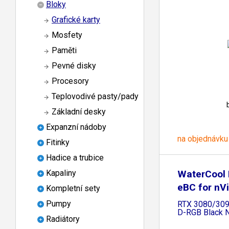
Bloky
Grafické karty
Mosfety
Paměti
Pevné disky
Procesory
Teplovodivé pasty/pady
Základní desky
Expanzní nádoby
na objednávku
Fitinky
Hadice a trubice
WaterCool H
Kapaliny
eBC for nVi
Kompletní sety
Pumpy
RTX 3080/309
D-RGB Black N
Radiátory