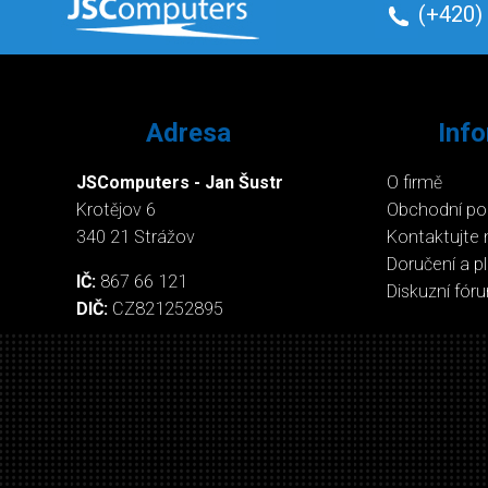
(+420)
Adresa
Inf
JSComputers - Jan Šustr
O firmě
Krotějov 6
Obchodní p
340 21 Strážov
Kontaktujte 
Doručení a p
IČ:
867 66 121
Diskuzní fór
DIČ:
CZ821252895