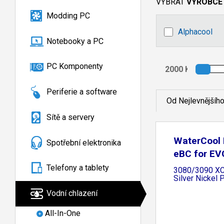
VYBRAT
VÝROBCE
Modding PC
Alphacool
Notebooky a PC
PC Komponenty
Periferie a software
Od Nejlevnějšíh
Sítě a servery
WaterCool H
Spotřební elektronika
eBC for E
Telefony a tablety
3080/3090 XC
Silver Nickel 
Vodní chlazení
All-In-One