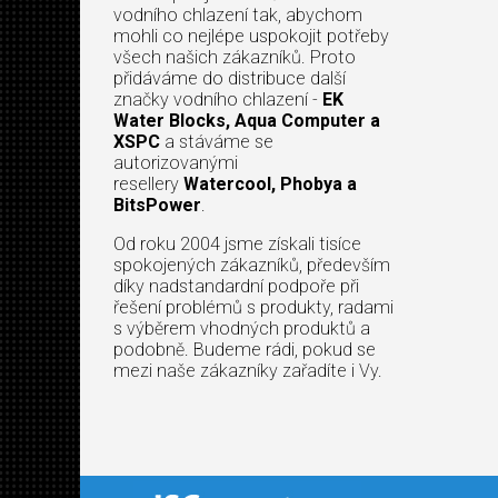
vodního chlazení tak, abychom
mohli co nejlépe uspokojit potřeby
všech našich zákazníků. Proto
přidáváme do distribuce další
značky vodního chlazení -
EK
Water Blocks, Aqua Computer a
XSPC
a stáváme se
autorizovanými
resellery
Watercool, Phobya a
BitsPower
.
Od roku 2004 jsme získali tisíce
spokojených zákazníků, především
díky nadstandardní podpoře při
řešení problémů s produkty, radami
s výběrem vhodných produktů a
podobně. Budeme rádi, pokud se
mezi naše zákazníky zařadíte i Vy.