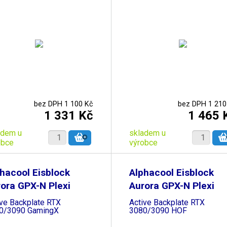
bez DPH 1 100 Kč
bez DPH 1 210
1 331 Kč
1 465 
adem u
skladem u
obce
výrobce
hacool Eisblock
Alphacool Eisblock
ora GPX-N Plexi
Aurora GPX-N Plexi
ive Backplate RTX
Active Backplate RTX
0/3090 GamingX
3080/3090 HOF