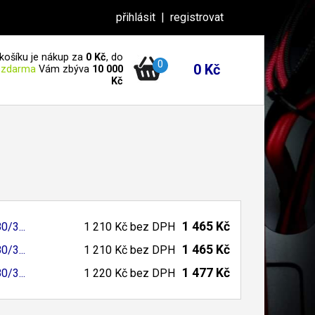
přihlásit
|
registrovat
košíku je nákup za
0 Kč
, do
0
0 Kč
 zdarma
Vám zbýva
10 000
Kč
1 465 Kč
80/
3...
1 210 Kč
bez DPH
1 465 Kč
80/
3...
1 210 Kč
bez DPH
1 477 Kč
80/
3...
1 220 Kč
bez DPH