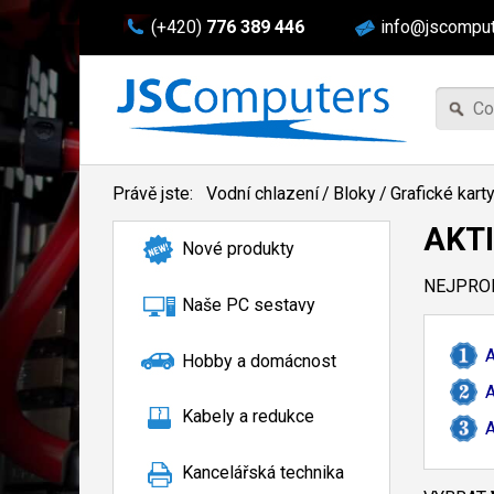
(+420)
776 389 446
info@jscomput
Právě jste:
Vodní chlazení
/
Bloky
/
Grafické kart
AKT
Nové produkty
NEJPROD
Naše PC sestavy
A
Hobby a domácnost
A
Kabely a redukce
A
Kancelářská technika