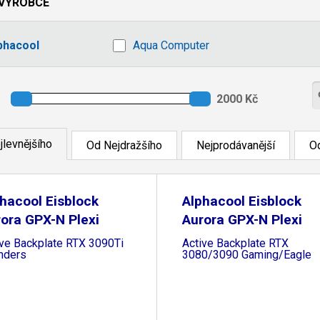
VÝROBCE
phacool
Aqua Computer
jlevnějšího
Od Nejdražšího
Nejprodávanější
Od
hacool Eisblock
Alphacool Eisblock
ora GPX-N Plexi
Aurora GPX-N Plexi
ive Backplate RTX 3090Ti
Active Backplate RTX
nders
3080/3090 Gaming/Eagle