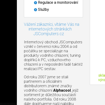
Regulace a monitorování
Služby
Vážení zákazníci, vítáme Vás na
internetových stránkách
JSComputers.cz
Internetový obchod JSComputers
vznikl v červenci roku 2004 a od
počátku se specializuje na
produkty vodního chlazení, tuning
doplňků k PC, vzduchového
chlazení a v neposlední řadě taktéž
realizací PC sestav.
skl
Od roku 2007 jsme se stali
výr
partnerem a oficiálním
distributorem známé značky
vodního chlazení
Alphacool
, jejíž
sortiment je důležitou součástí
našeho portfolia. Od roku 2008
dále doplňujeme naší nabídku