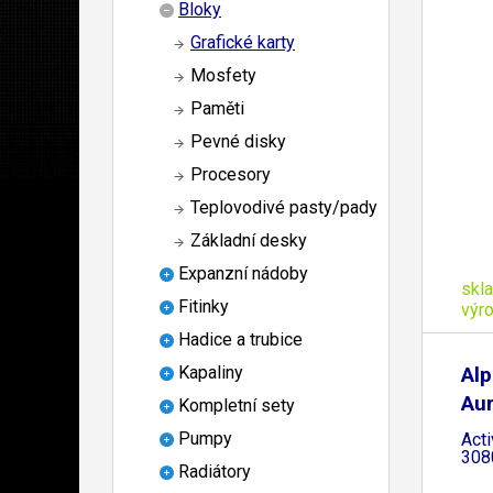
Bloky
Grafické karty
Mosfety
Paměti
Pevné disky
Procesory
Teplovodivé pasty/pady
Základní desky
Expanzní nádoby
skl
Fitinky
výr
Hadice a trubice
Alp
Kapaliny
Aur
Kompletní sety
Pumpy
Act
308
Radiátory