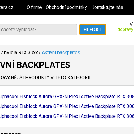
ers.cz
O firmě
Obchodní podmínky
Kontaktujte nás
V 
dopravy
y
/
nVidia RTX 30xx
/
Aktivní backplates
IVNÍ BACKPLATES
ÁVANĚJŠÍ PRODUKTY V TÉTO KATEGORII
lphacool Eisblock Aurora GPX-
N Plexi Active Backplate RTX 30
lphacool Eisblock Aurora GPX-
N Plexi Active Backplate RTX 30
lphacool Eisblock Aurora GPX-
N Plexi Active Backplate RTX 30