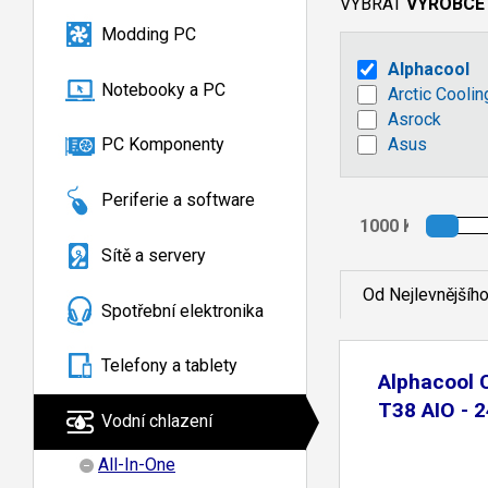
VYBRAT
VÝROBCE
Modding PC
Alphacool
Notebooky a PC
Arctic Coolin
Asrock
Asus
PC Komponenty
Periferie a software
Sítě a servery
Od Nejlevnějšíh
Spotřební elektronika
Telefony a tablety
Alphacool 
T38 AIO -
Vodní chlazení
All-In-One