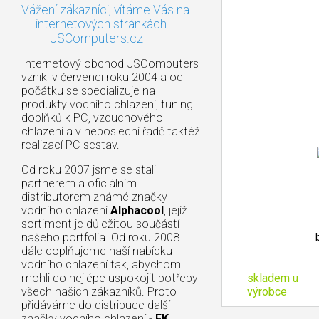
Vážení zákazníci, vítáme Vás na
internetových stránkách
JSComputers.cz
Internetový obchod JSComputers
vznikl v červenci roku 2004 a od
počátku se specializuje na
produkty vodního chlazení, tuning
doplňků k PC, vzduchového
chlazení a v neposlední řadě taktéž
realizací PC sestav.
Od roku 2007 jsme se stali
partnerem a oficiálním
distributorem známé značky
vodního chlazení
Alphacool
, jejíž
sortiment je důležitou součástí
našeho portfolia. Od roku 2008
dále doplňujeme naší nabídku
vodního chlazení tak, abychom
skladem u
mohli co nejlépe uspokojit potřeby
výrobce
všech našich zákazníků. Proto
přidáváme do distribuce další
značky vodního chlazení -
EK