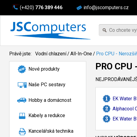
(+420)
776 389 446
info@jscomputers.cz
Právě jste:
Vodní chlazení
/
All-In-One
/
Pro CPU - Nerozšiř
PRO CPU 
Nové produkty
NEJPRODÁVANĚJŠÍ
Naše PC sestavy
EK Water B
Hobby a domácnost
Alphacool 
Kabely a redukce
EK Water B
Kancelářská technika