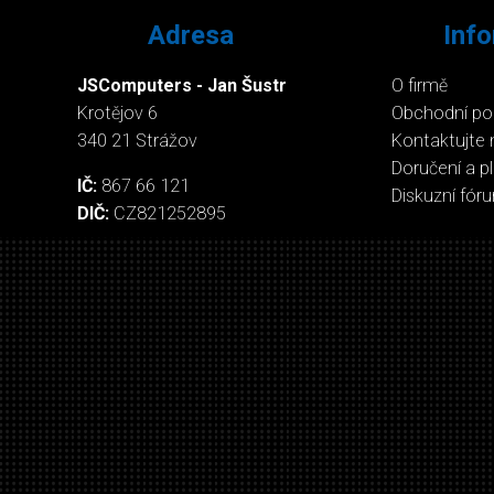
Adresa
Inf
JSComputers - Jan Šustr
O firmě
Krotějov 6
Obchodní p
340 21 Strážov
Kontaktujte 
Doručení a p
IČ:
867 66 121
Diskuzní fór
DIČ:
CZ821252895