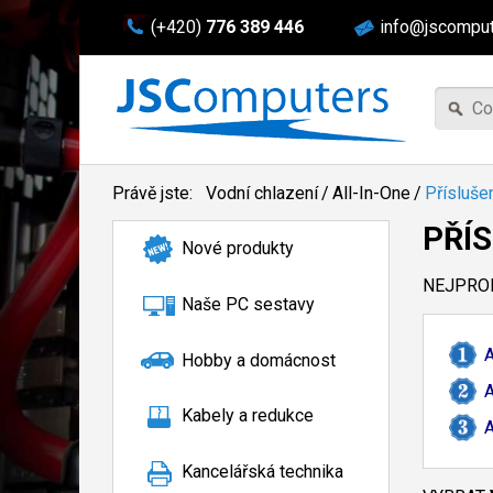
(+420)
776 389 446
info@jscomput
Právě jste:
Vodní chlazení
/
All-In-One
/
Přísluše
PŘÍ
Nové produkty
NEJPROD
Naše PC sestavy
A
Hobby a domácnost
A
Kabely a redukce
A
Kancelářská technika