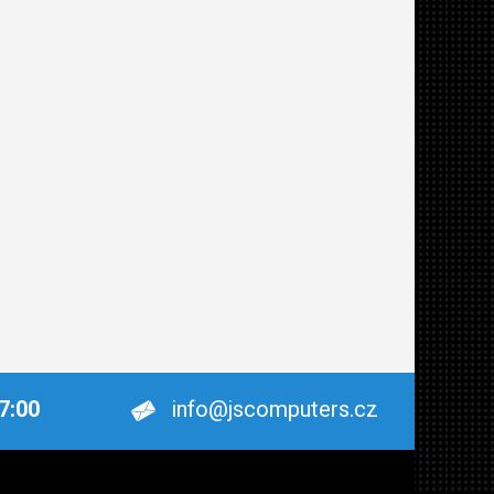
17:00
info@jscomputers.cz