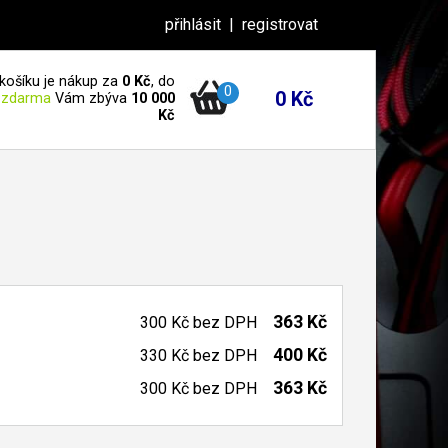
přihlásit
|
registrovat
košíku je nákup za
0 Kč
, do
0
0 Kč
 zdarma
Vám zbýva
10 000
Kč
363 Kč
300 Kč
bez DPH
400 Kč
330 Kč
bez DPH
363 Kč
300 Kč
bez DPH