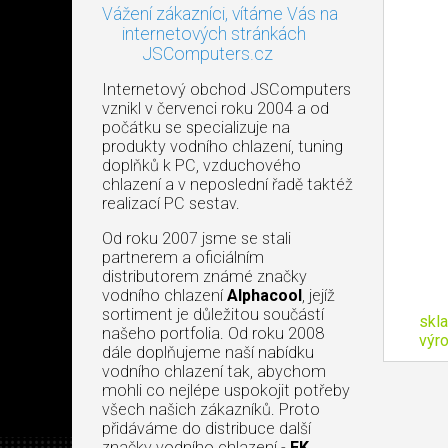
Vážení zákazníci, vítáme Vás na
internetových stránkách
JSComputers.cz
Internetový obchod JSComputers
vznikl v červenci roku 2004 a od
počátku se specializuje na
produkty vodního chlazení, tuning
doplňků k PC, vzduchového
chlazení a v neposlední řadě taktéž
realizací PC sestav.
Od roku 2007 jsme se stali
partnerem a oficiálním
distributorem známé značky
vodního chlazení
Alphacool
, jejíž
sortiment je důležitou součástí
skl
našeho portfolia. Od roku 2008
výr
dále doplňujeme naší nabídku
vodního chlazení tak, abychom
mohli co nejlépe uspokojit potřeby
všech našich zákazníků. Proto
přidáváme do distribuce další
značky vodního chlazení -
EK