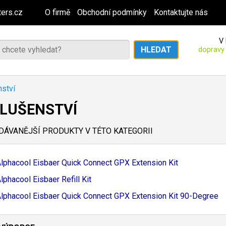
ers.cz
O firmě
Obchodní podmínky
Kontaktujte nás
V 
dopravy
nství
SLUŠENSTVÍ
ÁVANĚJŠÍ PRODUKTY V TÉTO KATEGORII
lphacool Eisbaer Quick Connect GPX Extension Kit
lphacool Eisbaer Refill Kit
lphacool Eisbaer Quick Connect GPX Extension Kit 90-
Degree