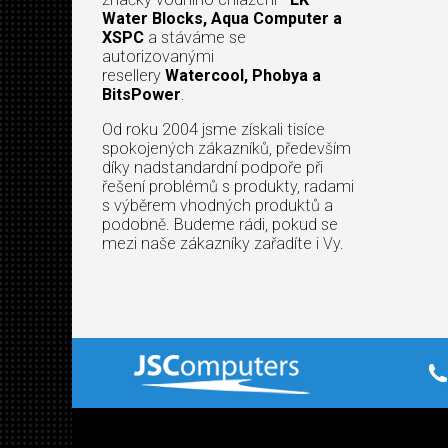
Water Blocks, Aqua Computer a
XSPC
a stáváme se
autorizovanými
resellery
Watercool, Phobya a
BitsPower
.
Od roku 2004 jsme získali tisíce
spokojených zákazníků, především
díky nadstandardní podpoře při
řešení problémů s produkty, radami
s výběrem vhodných produktů a
podobně. Budeme rádi, pokud se
mezi naše zákazníky zařadíte i Vy.