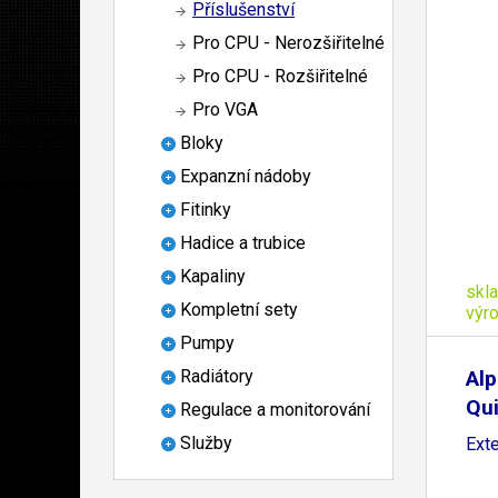
Příslušenství
Pro CPU - Nerozšiřitelné
Pro CPU - Rozšiřitelné
Pro VGA
Bloky
Expanzní nádoby
Fitinky
Hadice a trubice
Kapaliny
skl
Kompletní sety
výr
Pumpy
Alp
Radiátory
Qu
Regulace a monitorování
Služby
Exte