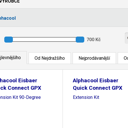
VÝROBCE
phacool
jlevnějšího
Od Nejdražšího
Nejprodávanější
Od
hacool Eisbaer
Alphacool Eisbaer
ick Connect GPX
Quick Connect GPX
ension Kit 90-Degree
Extension Kit