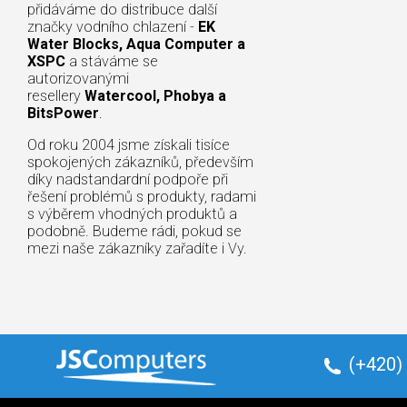
přidáváme do distribuce další
značky vodního chlazení -
EK
Water Blocks, Aqua Computer a
XSPC
a stáváme se
autorizovanými
resellery
Watercool, Phobya a
BitsPower
.
Od roku 2004 jsme získali tisíce
spokojených zákazníků, především
díky nadstandardní podpoře při
řešení problémů s produkty, radami
s výběrem vhodných produktů a
podobně. Budeme rádi, pokud se
mezi naše zákazníky zařadíte i Vy.
(+420)