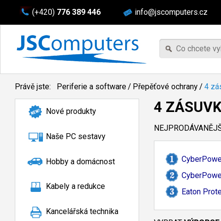
(+420)
776 389 446
info@jscomputers.cz
Právě jste:
Periferie a software
/
Přepěťové ochrany
/
4 zá
4 ZÁSUV
Nové produkty
NEJPRODÁVANĚJŠÍ
Naše PC sestavy
CyberPower
Hobby a domácnost
CyberPower
Kabely a redukce
Eaton Prote
Kancelářská technika