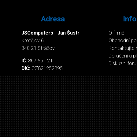
Adresa
Inf
JSComputers - Jan Šustr
O firmě
Krotějov 6
Obchodní p
340 21 Strážov
Kontaktujte 
Doručení a p
IČ:
867 66 121
Diskuzní fór
DIČ:
CZ821252895