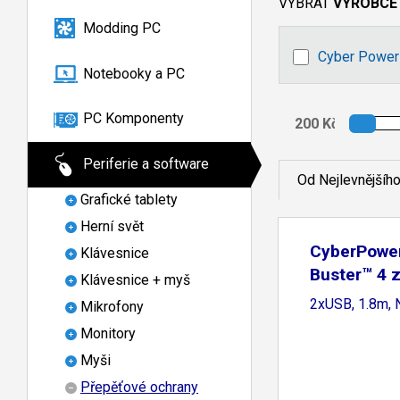
VYBRAT
VÝROBCE
Modding PC
Cyber Power
Notebooky a PC
PC Komponenty
Periferie a software
Od Nejlevnějšíh
Grafické tablety
Herní svět
CyberPowe
Klávesnice
Buster™ 4 
Klávesnice + myš
2xUSB, 1.8m,
Mikrofony
Monitory
Myši
Přepěťové ochrany