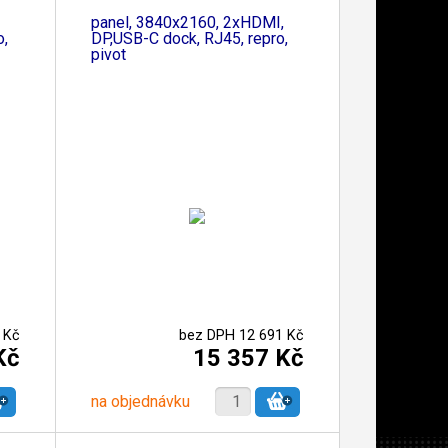
panel, 3840x2160, 2xHDMI,
o,
DP,USB-C dock, RJ45, repro,
pivot
 Kč
bez DPH 12 691 Kč
Kč
15 357 Kč
na objednávku