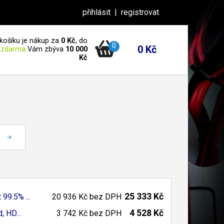
přihlásit
|
registrovat
košíku je nákup za
0 Kč
, do
0
0 Kč
 zdarma
Vám zbýva
10 000
Kč
25 333 Kč
 99.
5% ...
20 936 Kč
bez DPH
4 528 Kč
 HD...
3 742 Kč
bez DPH