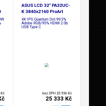
ASUS LCD 32" PA32UC-
0
K 3840x2160 ProArt
0W
4K IPS Quantum Dot 99.5%
%
Adobe RGB/95% HDMI 2.0b
USB Type C
 Kč
bez DPH 20 936 Kč
Kč
25 333 Kč