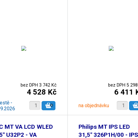
bez DPH 3 742 Kč
bez DPH 5 298
4 528 Kč
6 411 
estě -
na objednávku
09.2026
C MT VA LCD WLED
Philips MT IPS LED
5" U32P2 - VA
31,5" 326P1H/00 - IPS