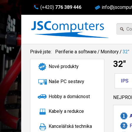
(+420)
776 389 446
info@jscomput
Právě jste:
Periferie a software
/
Monitory
/
32"
32"
Nové produkty
IPS
Naše PC sestavy
Hobby a domácnost
NEJPROD
Kabely a redukce
P
Kancelářská technika