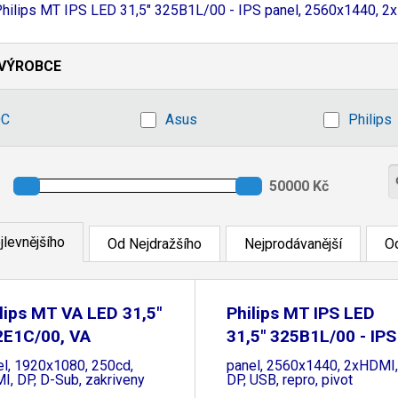
hilips MT IPS LED 31,
5" 325B1L/
00 - IPS panel, 2560x1440, 2x
VÝROBCE
OC
Asus
Philips
jlevnějšího
Od Nejdražšího
Nejprodávanější
Od
lips MT VA LED 31,5"
Philips MT IPS LED
2E1C/00, VA
31,5" 325B1L/00 - IPS
el, 1920x1080, 250cd,
panel, 2560x1440, 2xHDMI,
I, DP, D-Sub, zakriveny
DP, USB, repro, pivot