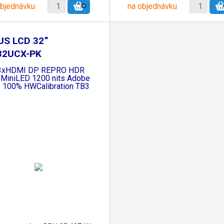
objednávku
na objednávku
US LCD 32”
32UCX-PK
40x2160 ProArt
3xHDMI DP REPRO HDR
 MiniLED 1200 nits Adobe
 100% HWCalibration TB3