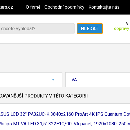
ers.cz
O firmě
Obchodní podmínky
Kontaktujte nás
V 
dopravy
VA
ÁVANĚJŠÍ PRODUKTY V TÉTO KATEGORII
ASUS LCD 32" PA32UC-
K 3840x2160 ProArt 4K IPS Quantum Dot
hilips MT VA LED 31,
5" 322E1C/
00, VA panel, 1920x1080, 250cd,