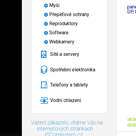
Myši
pan
DP, 
Přepěťové ochrany
Reproduktory
Software
Webkamery
Sítě a servery
Spotřební elektronika
Telefony a tablety
Vodní chlazení
skl
Vážení zákazníci, vítáme Vás na
dod
internetových stránkách
JSComputers.cz