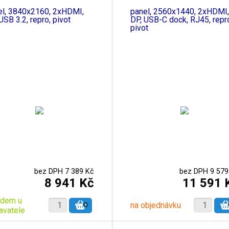
el, 3840x2160, 2xHDMI,
panel, 2560x1440, 2xHDMI,
USB 3.2, repro, pivot
DP, USB-C dock, RJ45, repr
pivot
bez DPH 7 389 Kč
bez DPH 9 579
8 941 Kč
11 591 
adem u
na objednávku
avatele