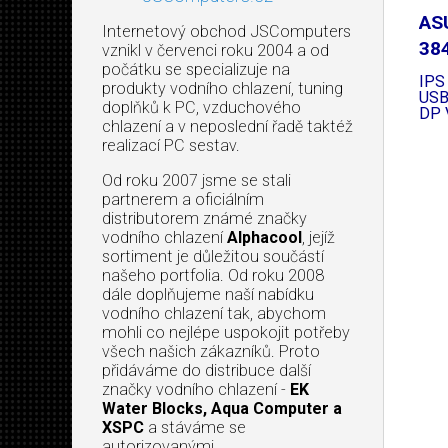
AS
Internetový obchod JSComputers
38
vznikl v červenci roku 2004 a od
počátku se specializuje na
IPS
produkty vodního chlazení, tuning
USB
doplňků k PC, vzduchového
DP 
chlazení a v neposlední řadě taktéž
realizací PC sestav.
Od roku 2007 jsme se stali
partnerem a oficiálním
distributorem známé značky
vodního chlazení
Alphacool
, jejíž
sortiment je důležitou součástí
našeho portfolia. Od roku 2008
dále doplňujeme naší nabídku
vodního chlazení tak, abychom
mohli co nejlépe uspokojit potřeby
všech našich zákazníků. Proto
přidáváme do distribuce další
značky vodního chlazení -
EK
Water Blocks, Aqua Computer a
XSPC
a stáváme se
autorizovanými