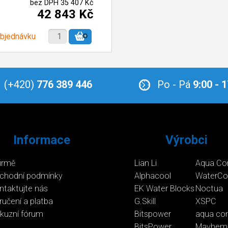
bez DPH 35 407 Kč
42 843 Kč
objednávku
(+420)
776 389 446
Po - Pá
9:00 - 
Informace
Výrobci
firmě
Lian Li
Aqua Co
chodní podmínky
Alphacool
WaterCo
ntaktujte nás
EK Water Blocks
Noctua
ručení a platba
G.Skill
XSPC
skuzní fórum
Bitspower
aqua co
BitsPower
Mayhem