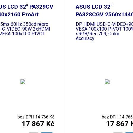
US LCD 32" PA329CV
ASUS LCD 32"
40x2160 ProArt
PA328CGV 2560x144
ProArt
 5ms 60Hz 350cd repro
DP HDMI USB-C-VIDEO+9
-C-VIDEO-90W 2xHDMI
VESA 100x100 PIVOT 100
VESA 100x100 PIVOT
sRGB/Rec.709, Color
Accuracy
bez DPH 14 766 Kč
bez DPH 14 766
17 867 Kč
17 867 