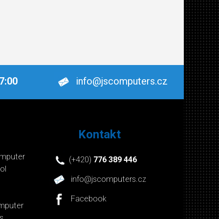
17:00
info@jscomputers.cz
Kontakt
mputer
(+420)
776 389 446
ol
info@jscomputers.cz
Facebook
mputer
s