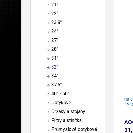
21"
22"
23.8"
24"
27"
28"
31"
32"
34"
37.5"
40" - 50"
na c
Dotykové
12.
Držáky a stojany
Filtry a stínítka
AO
31,
Průmyslové dotykové