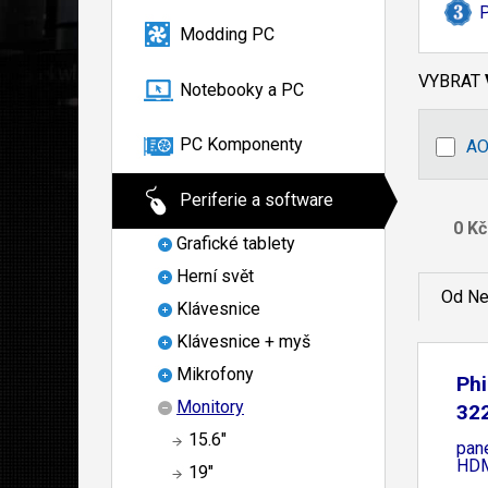
P
Modding PC
VYBRAT
Notebooky a PC
PC Komponenty
A
Periferie a software
Grafické tablety
Herní svět
Od Ne
Klávesnice
Klávesnice + myš
Mikrofony
Phi
Monitory
32
15.6"
pan
HDM
19"