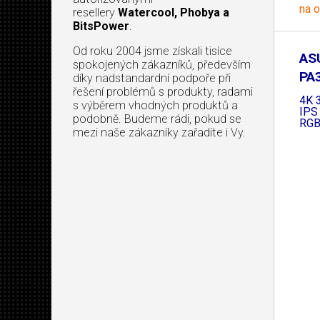
na 
resellery
Watercool, Phobya a
BitsPower
.
Od roku 2004 jsme získali tisíce
AS
spokojených zákazníků, především
PA
díky nadstandardní podpoře při
řešení problémů s produkty, radami
38
4K 
s výběrem vhodných produktů a
IPS
podobně. Budeme rádi, pokud se
RGB
mezi naše zákazníky zařadíte i Vy.