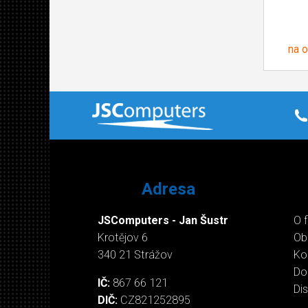
na 
Adresa
JSComputers - Jan Šustr
O 
Krotějov 6
Ob
340 21 Strážov
Ko
Do
IČ:
867 66 121
Di
DIČ:
CZ821252895