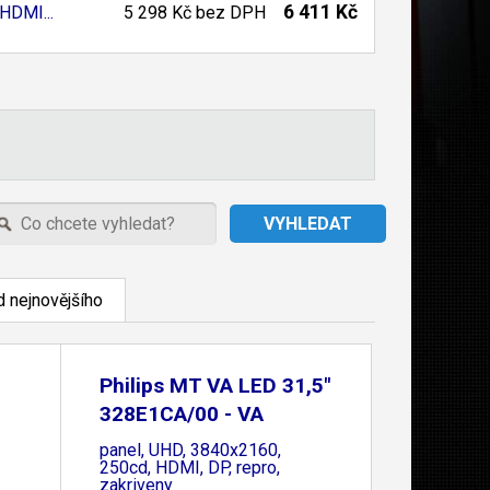
6 411 Kč
HDMI...
5 298 Kč
bez DPH
 nejnovějšího
Philips MT VA LED 31,5"
328E1CA/00 - VA
panel, UHD, 3840x2160,
250cd, HDMI, DP, repro,
zakriveny