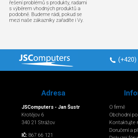
řešení problémů s produkty, radami
s výběrem vhodných produktů a
podobně. Budeme rádi, pokud se
mezi naše zákazníky zařadíte i Vy.
(+420)
Adresa
Inf
JSComputers - Jan Šustr
O firmě
Krotějov 6
Obchodní p
340 21 Strážov
Kontaktujte 
Doručení a p
IČ:
867 66 121
Diskuzní fór