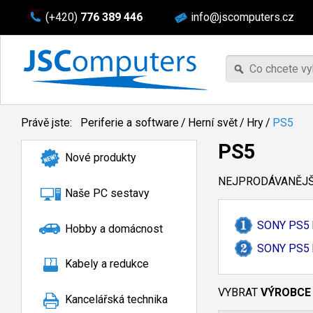
(+420)
776 389 446
info@jscomputers.cz
Právě jste:
Periferie a software
/
Herní svět
/
Hry
/
PS5
PS5
Nové produkty
NEJPRODÁVANĚJŠÍ
Naše PC sestavy
SONY PS5 h
Hobby a domácnost
SONY PS5 h
Kabely a redukce
VYBRAT
VÝROBCE
Kancelářská technika