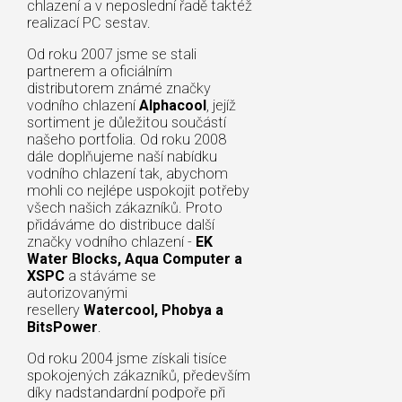
chlazení a v neposlední řadě taktéž
realizací PC sestav.
Od roku 2007 jsme se stali
partnerem a oficiálním
distributorem známé značky
vodního chlazení
Alphacool
, jejíž
sortiment je důležitou součástí
našeho portfolia. Od roku 2008
dále doplňujeme naší nabídku
vodního chlazení tak, abychom
mohli co nejlépe uspokojit potřeby
všech našich zákazníků. Proto
přidáváme do distribuce další
značky vodního chlazení -
EK
Water Blocks, Aqua Computer a
XSPC
a stáváme se
autorizovanými
resellery
Watercool, Phobya a
BitsPower
.
Od roku 2004 jsme získali tisíce
spokojených zákazníků, především
díky nadstandardní podpoře při