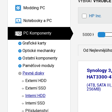
VYBRAT
VÝROBCE
Modding PC
HP Inc.
Notebooky a PC
PC Komponenty
Grafické karty
Od Nejlevnějšíh
Optické mechaniky
Ostatní komponenty
Paměťové moduly
Synology 3
Pevné disky
HAT3300-4T
Externí HDD
(4TB, SATA II
Externí SSD
256MB)
Interní HDD
Interní SSD
Příslušenství