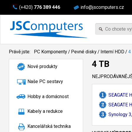
(+420)
776 389 446
info@jscomputers.cz
Právě jste:
PC Komponenty
/
Pevné disky
/
Interní HDD
/
4
4 TB
Nové produkty
NEJPRODÁVANĚJŠÍ
Naše PC sestavy
SEAGATE H
Hobby a domácnost
SEAGATE H
Kabely a redukce
Synology 3
Kancelářská technika