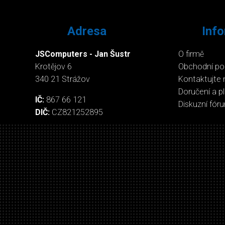
Adresa
Inf
JSComputers - Jan Šustr
O firmě
Krotějov 6
Obchodní p
340 21 Strážov
Kontaktujte 
Doručení a p
IČ:
867 66 121
Diskuzní fór
DIČ:
CZ821252895