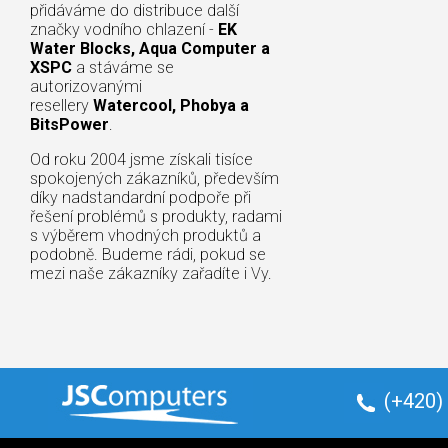
přidáváme do distribuce další
značky vodního chlazení -
EK
Water Blocks, Aqua Computer a
XSPC
a stáváme se
autorizovanými
resellery
Watercool, Phobya a
BitsPower
.
Od roku 2004 jsme získali tisíce
spokojených zákazníků, především
díky nadstandardní podpoře při
řešení problémů s produkty, radami
s výběrem vhodných produktů a
podobně. Budeme rádi, pokud se
mezi naše zákazníky zařadíte i Vy.
(+420)