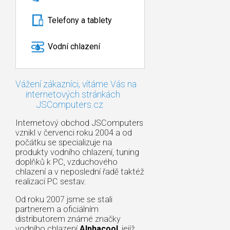
Telefony a tablety
Vodní chlazení
Vážení zákazníci, vítáme Vás na
internetových stránkách
JSComputers.cz
Internetový obchod JSComputers
vznikl v červenci roku 2004 a od
počátku se specializuje na
produkty vodního chlazení, tuning
doplňků k PC, vzduchového
chlazení a v neposlední řadě taktéž
realizací PC sestav.
Od roku 2007 jsme se stali
partnerem a oficiálním
distributorem známé značky
vodního chlazení
Alphacool
, jejíž