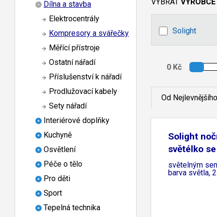
VYBRAT
VÝROBCE
Dílna a stavba
Elektrocentrály
Solight
Kompresory a svářečky
Měřící přístroje
Ostatní nářadí
Příslušenství k nářadí
Prodlužovací kabely
Od Nejlevnějšíh
Sety nářadí
Interiérové doplňky
Kuchyně
Solight no
světélko se
Osvětlení
Péče o tělo
světelným sen
barva světla, 
Pro děti
Sport
Tepelná technika