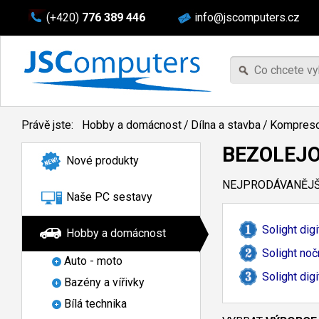
(+420)
776 389 446
info@jscomputers.cz
Právě jste:
Hobby a domácnost
/
Dílna a stavba
/
Kompreso
BEZOLEJ
Nové produkty
NEJPRODÁVANĚJŠÍ
Naše PC sestavy
Solight dig
Hobby a domácnost
Solight noč
Auto - moto
Solight dig
Bazény a vířivky
Bílá technika