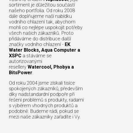
sortiment je důležitou součástí
našeho portfolia. Od roku 2008
dále doplňujeme naší nabídku
vodního chlazení tak, abychom
mohli co nejlépe uspokojit potřeby
všech našich zákazníků. Proto
přidáváme do distribuce další
značky vodního chlazení -
EK
Water Blocks, Aqua Computer a
XSPC
a stáváme se
autorizovanými
resellery
Watercool, Phobya a
BitsPower
.
Od roku 2004 jsme získali tisíce
spokojených zákazníků, především
díky nadstandardní podpoře při
řešení problémů s produkty, radami
s výběrem vhodných produktů a
podobně. Budeme rádi, pokud se
mezi naše zákazníky zařadíte i Vy.