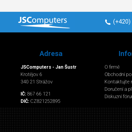
(+420)
Adresa
Inf
JSComputers - Jan Šustr
O firmě
Krotějov 6
Obchodní p
340 21 Strážov
Kontaktujte 
Doručení a p
IČ:
867 66 121
Diskuzní fór
DIČ:
CZ821252895