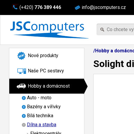
(+420)
776 389 446
info@jscomputers.cz
/Hobby a domácnos
Nové produkty
Solight d
Naše PC sestavy
Hobby a domácnost
Auto - moto
Bazény a vířivky
Bílá technika
Dílna a stavba
Elektrocentrály