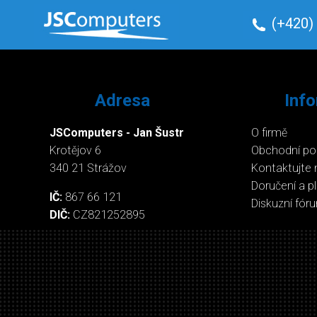
(+420)
Adresa
Inf
JSComputers - Jan Šustr
O firmě
Krotějov 6
Obchodní p
340 21 Strážov
Kontaktujte 
Doručení a p
IČ:
867 66 121
Diskuzní fór
DIČ:
CZ821252895