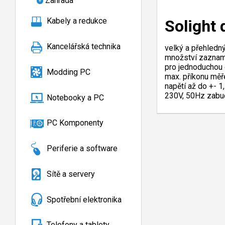
Zahrada
Kabely a redukce
Solight 
Kancelářská technika
velký a přehledn
množství zazname
pro jednoduchou 
Modding PC
max. příkonu měře
napětí až do +- 1
230V, 50Hz zabud
Notebooky a PC
PC Komponenty
Periferie a software
Sítě a servery
Spotřební elektronika
Telefony a tablety