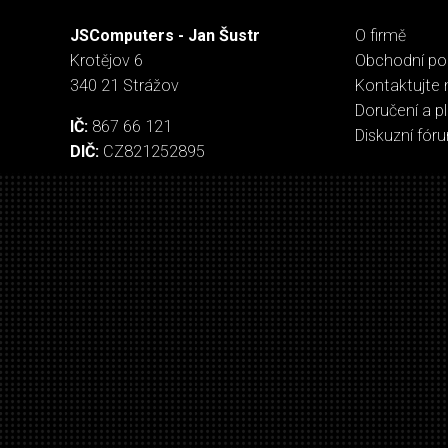
JSComputers - Jan Šustr
O firmě
Krotějov 6
Obchodní p
340 21 Strážov
Kontaktujte 
Doručení a p
IČ:
867 66 121
Diskuzní fór
DIČ:
CZ821252895