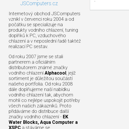
JSComputers.cz
Internetový obchod JSComputers
vznikl v červenci roku 2004 a od
počátku se specializuje na
produkty vodního chlazení, tuning
doplňků k PC, vzduchového
chlazení a v neposlední řadě taktéž
realizací PC sestav.
Od roku 2007 jsme se stali
partnerem a oficiálním
distributorem známé značky
vodního chlazení
Alphacool
, jejíž
sortiment je důležitou součástí
našeho portfolia. Od roku 2008
dále doplňujeme naší nabídku
vodního chlazení tak, abychom
mohli co nejlépe uspokojit potřeby
všech našich zákazníků. Proto
přidáváme do distribuce další
značky vodního chlazení -
EK
Water Blocks, Aqua Computer a
XSPC
a stáváme se