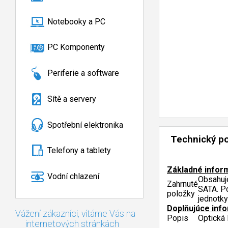
Notebooky a PC
PC Komponenty
Periferie a software
Sítě a servery
Spotřební elektronika
Technický p
Telefony a tablety
Základné infor
Vodní chlazení
Obsahuj
Zahrnuté
SATA. P
položky
jednotk
Doplňujúce inf
Vážení zákazníci, vítáme Vás na
Popis
Optická
internetových stránkách
.