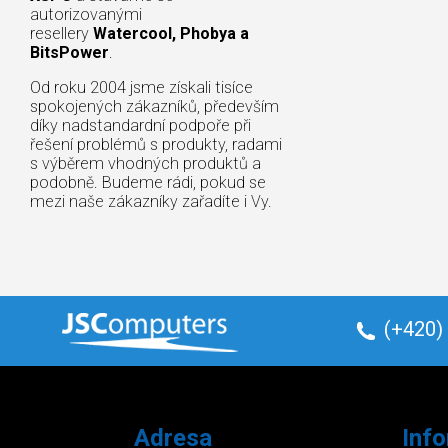
autorizovanými
resellery
Watercool, Phobya a
BitsPower
.
Od roku 2004 jsme získali tisíce
spokojených zákazníků, především
díky nadstandardní podpoře při
řešení problémů s produkty, radami
s výběrem vhodných produktů a
podobně. Budeme rádi, pokud se
mezi naše zákazníky zařadíte i Vy.
(+420)
Adresa
Inf