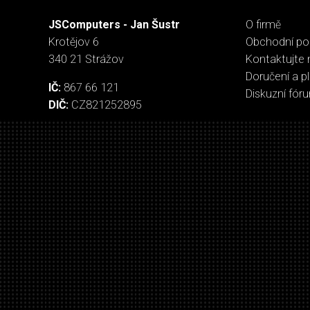
JSComputers - Jan Šustr
O firmě
Krotějov 6
Obchodní p
340 21 Strážov
Kontaktujte 
Doručení a p
IČ:
867 66 121
Diskuzní fór
DIČ:
CZ821252895