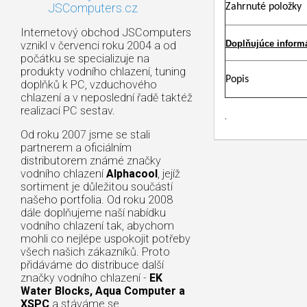
JSComputers.cz
Zahrnuté položky
Internetový obchod JSComputers
Doplňujúce inform
vznikl v červenci roku 2004 a od
počátku se specializuje na
produkty vodního chlazení, tuning
Popis
doplňků k PC, vzduchového
chlazení a v neposlední řadě taktéž
realizací PC sestav.
.
Od roku 2007 jsme se stali
partnerem a oficiálním
distributorem známé značky
vodního chlazení
Alphacool
, jejíž
sortiment je důležitou součástí
našeho portfolia. Od roku 2008
dále doplňujeme naší nabídku
vodního chlazení tak, abychom
mohli co nejlépe uspokojit potřeby
všech našich zákazníků. Proto
přidáváme do distribuce další
značky vodního chlazení -
EK
Water Blocks, Aqua Computer a
XSPC
a stáváme se