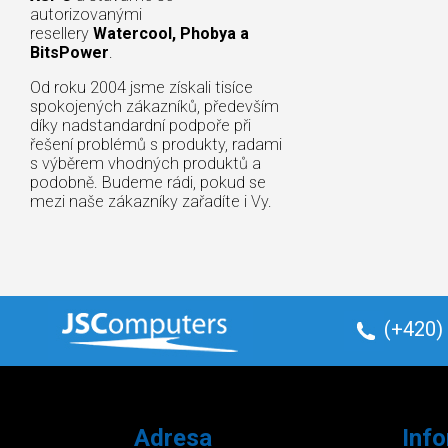
autorizovanými
resellery
Watercool, Phobya a
BitsPower
.
Od roku 2004 jsme získali tisíce
spokojených zákazníků, především
díky nadstandardní podpoře při
řešení problémů s produkty, radami
s výběrem vhodných produktů a
podobně. Budeme rádi, pokud se
mezi naše zákazníky zařadíte i Vy.
(+420)
Adresa
Inf