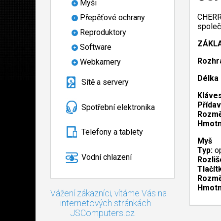
Myši
CHERRY
Přepěťové ochrany
společ
Reproduktory
ZÁKLA
Software
Rozhra
Webkamery
Délka 
Sítě a servery
Kláve
Přídav
Spotřební elektronika
Rozmě
Hmotn
Telefony a tablety
Myš
Typ:
op
Vodní chlazení
Rozliš
Tlačít
Rozmě
Hmotn
Vážení zákazníci, vítáme Vás na
internetových stránkách
JSComputers.cz