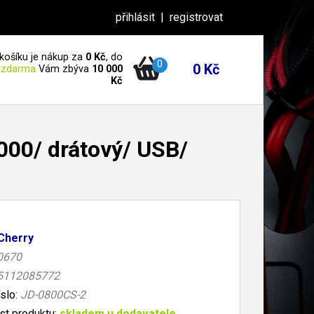
přihlásit
|
registrovat
košíku je nákup za
0 Kč
, do
0
0 Kč
 zdarma
Vám zbýva
10 000
Kč
000/ drátový/ USB/
Cherry
0670
5112085772
íslo:
JD-0800CS-2
t produktu:
skladem u dodavatele