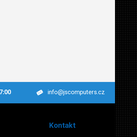
17:00
info@jscomputers.cz
Kontakt