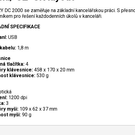
 DC 2000 se zaměřuje na základní kancelářskou práci. S přesnost
níkem pro řešení každodenních úkolů v kanceláři.
DNÍ SPECIFIKACE
ní:
USB
kabelu:
1,8 m
snice
ná tlačítka:
4
ry klávesnice:
458 x 170 x 20 mm
ost klávesnice:
530 g
tická
ení:
1200 dpi
ka:
3
ry myši:
109 x 62 x 37 mm
ost myši:
90 g