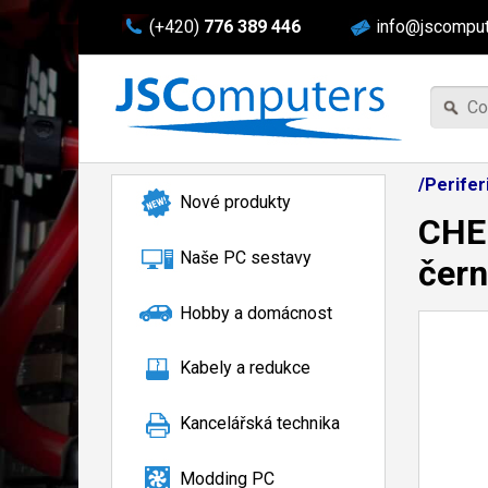
(+420)
776 389 446
info@jscomput
/Perife
Nové produkty
CHER
Naše PC sestavy
čern
Hobby a domácnost
Kabely a redukce
Kancelářská technika
Modding PC