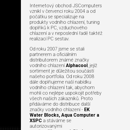
Internetový obchod JSComputers
vznikl v červenci roku 2004 a od
počátku se specializuje na
produkty vodního chlazení, tuning
doplňků k PC, vzduchového
chlazení a v neposlední řadě taktéž
realizací PC sestav.
Od roku 2007 jsme se stali
partnerem a oficiálním
distributorem známé značky
vodního chlazení
Alphacool
, jejíž
sortiment je důležitou součástí
našeho portfolia. Od roku 2008
dále doplňujeme naší nabídku
vodního chlazení tak, abychom
mohli co nejlépe uspokojit potřeby
všech našich zákazníků. Proto
přidáváme do distribuce další
značky vodního chlazení -
EK
Water Blocks, Aqua Computer a
XSPC
a stáváme se
autorizovanými