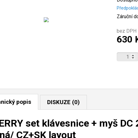
Předpoklá
Záruční d
bez DPH 
630 
nický popis
DISKUZE (0)
RRY set klávesnice + myš DC 
ná/ CZ+SK layout