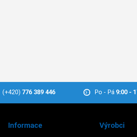
(+420)
776 389 446
Po - Pá
9:00 - 
Informace
Výrobci