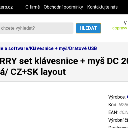
ers.cz
O firmě
Obchodní podmínky
Kontaktujte nás
V 
dopravy
rie a software/Klávesnice + myš/Drátové USB
RY set klávesnice + myš DC 2
á/ CZ+SK layout
Výrobce:
Kód:
N26
EAN:
402
Výrobní č
Dostupnos