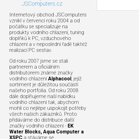
JSComputers.cz
Internetový obchod JSComputers
vznikl v červenci roku 2004 a od
počátku se specializuje na
produkty vodního chlazení, tuning
doplňků k PC, vzduchového
chlazení a v neposlední řadě taktéž
realizací PC sestav.
Od roku 2007 jsme se stali
partnerem a oficiálním
distributorem známé značky
vodního chlazení
Alphacool
, jejíž
sortiment je důležitou součástí
našeho portfolia. Od roku 2008
dále doplňujeme naší nabídku
vodního chlazení tak, abychom
mohli co nejlépe uspokojit potřeby
všech našich zákazníků. Proto
přidáváme do distribuce další
značky vodního chlazení -
EK
Water Blocks, Aqua Computer a
XSPC
a stáváme se