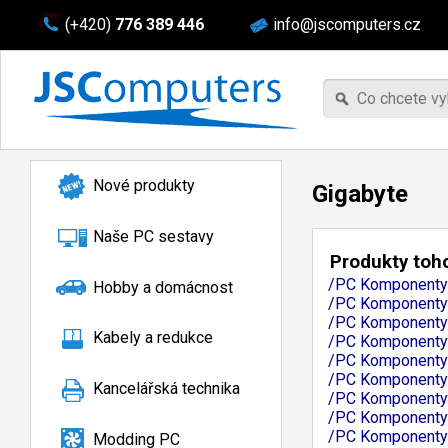
(+420)
776 389 446
info@jscomputers.cz
Nové produkty
Gigabyte
Naše PC sestavy
Produkty toho
/PC Komponenty
Hobby a domácnost
/PC Komponenty
/PC Komponenty/
Kabely a redukce
/PC Komponenty/
/PC Komponenty/
/PC Komponenty
Kancelářská technika
/PC Komponenty/
/PC Komponenty/
/PC Komponenty
Modding PC