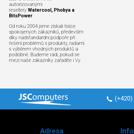
autorizovanými
resellery
Watercool, Phobya a
BitsPower
.
Od roku 2004 jsme získali tisíce
spokojených zákazníků, především
díky nadstandardní podpoře při
řešení problémů s produkty, radami
s výběrem vhodných produktů a
podobně. Budeme rádi, pokud se
mezi naše zákazníky zařadíte i Vy.
(+420)
Adresa
Inf