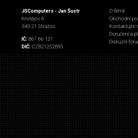
JSComputers - Jan Šustr
O firmě
Krotějov 6
Obchodní p
340 21 Strážov
Kontaktujte 
Doručení a p
IČ:
867 66 121
Diskuzní fór
DIČ:
CZ821252895