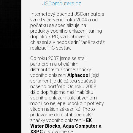
JSComputers.cz
Internetový obchod JSComputers
vznikl v červenci roku 2004 a od
počátku se specializuje na
produkty vodního chlazení, tuning
doplňků k PC, vzduchového
chlazení a v neposlední řadě taktéž
realizací PC sestav.
Od roku 2007 jsme se stali
partnerem a oficiálním
distributorem známé značky
vodního chlazení
Alphacool
, jejíž
sortiment je důležitou součástí
našeho portfolia. Od roku 2008
dále doplňujeme naší nabídku
vodního chlazení tak, abychom
mohli co nejlépe uspokojit potřeby
všech našich zákazníků. Proto
přidáváme do distribuce další
značky vodního chlazení -
EK
Water Blocks, Aqua Computer a
XSPC
a stáváme se