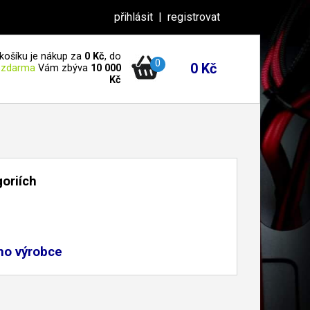
přihlásit
|
registrovat
košíku je nákup za
0 Kč
, do
0
0 Kč
 zdarma
Vám zbýva
10 000
Kč
goriích
ho výrobce