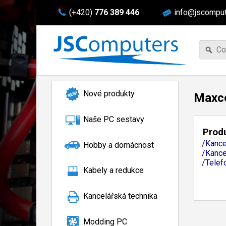
(+420)
776 389 446
info@jscomput
Nové produkty
Maxc
Naše PC sestavy
Produ
/Kance
Hobby a domácnost
/Kance
/Telef
Kabely a redukce
Kancelářská technika
Modding PC