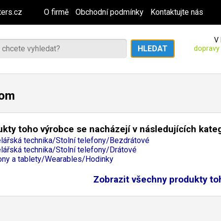
ers.cz
O firmě
Obchodní podmínky
Kontaktujte nás
V 
dopravy
om
kty toho výrobce se nacházejí v následujících kate
lářská technika/Stolní telefony/Bezdrátové
lářská technika/Stolní telefony/Drátové
ony a tablety/Wearables/Hodinky
Zobrazit všechny produkty to