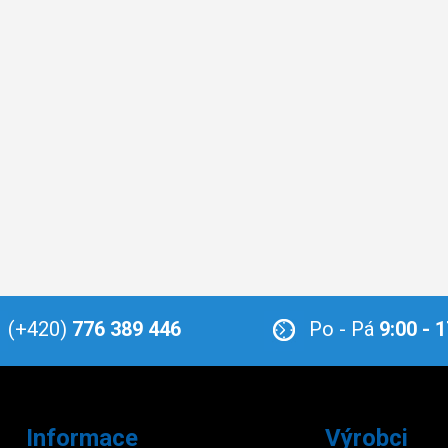
(+420)
776 389 446
Po - Pá
9:00 - 
Informace
Výrobci