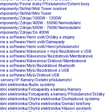
mponenty/Pevné disky/Příslušenství/Externí boxy
mponenty/Skříně/Midi Tower ocelové
mponenty/Skříně/Mini Tower
omponenty/Zdroje/1000W - 1200W
omponenty/Zdroje/400W - 550W/Nemodulární
omponenty/Zdroje/600W - 750W/Nemodulární
omponenty/Zdroje/Do 400W
erie a software/Herní svět/Držáky a stojany
erie a software/Herní svět/Gamepady
erie a software/Herní svět/Herní příslušenství
erie a software/Klávesnice + myš/Bezdrátové s USB
erie a software/Klávesnice/Bezdrátové/Membránové
erie a software/Klávesnice/Drátové/Membránové
erie a software/Myši/Bezdrátové Bluetooth
erie a software/Myši/Bezdrátové s USB
erie a software/Myši/Drátové USB
a servery/IP Kamery/Ostatní příslušenství
ební elektronika/Audio systémy
ební elektronika/Fotoaparáty a kamery/Kamery
ební elektronika/Fotoaparáty a kamery/Příslušenství/Držáky
ební elektronika/Chytrá elektronika/Docházkové systémy
ební elektronika/Chytrá elektronika/Domácí telefony
ební elektronika/Chytrá elektronika/Hlasoví asistenti