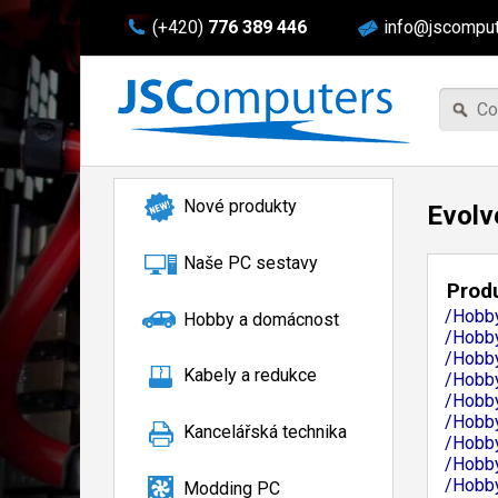
(+420)
776 389 446
info@jscomput
Nové produkty
Evolv
Naše PC sestavy
Produ
/Hobby
Hobby a domácnost
/Hobby
/Hobby
Kabely a redukce
/Hobby
/Hobby
/Hobby
Kancelářská technika
/Hobby
/Hobby
/Hobby
Modding PC