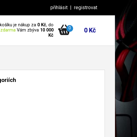
přihlásit
|
registrovat
košíku je nákup za
0 Kč
, do
0
0 Kč
 zdarma
Vám zbýva
10 000
Kč
goriích