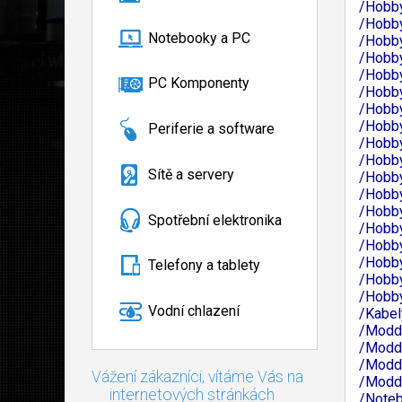
/Hobby
/Hobby
Notebooky a PC
/Hobby
/Hobby
/Hobby
PC Komponenty
/Hobby
/Hobby
/Hobby
Periferie a software
/Hobby
/Hobb
Sítě a servery
/Hobby
/Hobby
/Hobby
Spotřební elektronika
/Hobby
/Hobby
/Hobby
Telefony a tablety
/Hobb
/Hobby
Vodní chlazení
/Kabel
/Moddi
/Moddi
/Moddi
Vážení zákazníci, vítáme Vás na
/Moddi
internetových stránkách
/Noteb