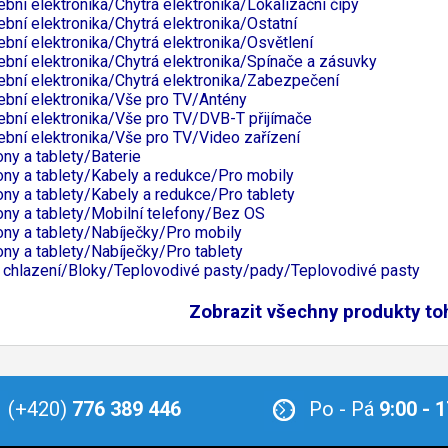
ební elektronika/Chytrá elektronika/Lokalizační čipy
ební elektronika/Chytrá elektronika/Ostatní
ební elektronika/Chytrá elektronika/Osvětlení
ební elektronika/Chytrá elektronika/Spínače a zásuvky
ební elektronika/Chytrá elektronika/Zabezpečení
ební elektronika/Vše pro TV/Antény
ební elektronika/Vše pro TV/DVB-T přijímače
ební elektronika/Vše pro TV/Video zařízení
ony a tablety/Baterie
ony a tablety/Kabely a redukce/Pro mobily
ony a tablety/Kabely a redukce/Pro tablety
ony a tablety/Mobilní telefony/Bez OS
ony a tablety/Nabíječky/Pro mobily
ony a tablety/Nabíječky/Pro tablety
 chlazení/Bloky/Teplovodivé pasty/pady/Teplovodivé pasty
Zobrazit všechny produkty to
(+420)
776 389 446
Po - Pá
9:00 - 