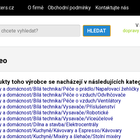
ers.cz
O firmě
Obchodní podmínky
Kontaktujte nás
V 
dopravy
eo
kty toho výrobce se nacházejí v následujících kate
 a domácnost/Bílá technika/Péče o prádlo/Napařovací žehličky
 a domácnost/Bílá technika/Péče o vzduch/Odvlhčovače
 a domácnost/Bílá technika/Péče o vzduch/Ventilátory
 a domácnost/Bílá technika/Vysavače/Příslušenství
 a domácnost/Bílá technika/Vysavače/Robotické
 a domácnost/Bílá technika/Vysavače/Víceúčelové
 a domácnost/Dílna a stavba/Elektrocentrály
 a domácnost/Kuchyně/Kávovary a Espresso/Kávovary
 a domácnost/Kuchyně/Mixéry a šlehače/Stolní mixéry