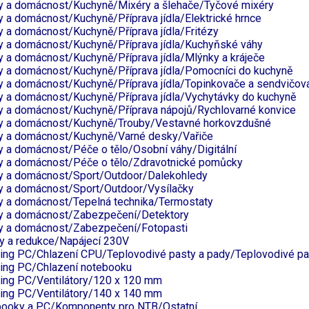
 a domácnost/Kuchyně/Mixéry a šlehače/Tyčové mixéry
 a domácnost/Kuchyně/Příprava jídla/Elektrické hrnce
 a domácnost/Kuchyně/Příprava jídla/Fritézy
 a domácnost/Kuchyně/Příprava jídla/Kuchyňské váhy
 a domácnost/Kuchyně/Příprava jídla/Mlýnky a kráječe
 a domácnost/Kuchyně/Příprava jídla/Pomocníci do kuchyně
 a domácnost/Kuchyně/Příprava jídla/Topinkovače a sendvičov
 a domácnost/Kuchyně/Příprava jídla/Vychytávky do kuchyně
 a domácnost/Kuchyně/Příprava nápojů/Rychlovarné konvice
y a domácnost/Kuchyně/Trouby/Vestavné horkovzdušné
 a domácnost/Kuchyně/Varné desky/Vařiče
 a domácnost/Péče o tělo/Osobní váhy/Digitální
 a domácnost/Péče o tělo/Zdravotnické pomůcky
 a domácnost/Sport/Outdoor/Dalekohledy
 a domácnost/Sport/Outdoor/Vysílačky
 a domácnost/Tepelná technika/Termostaty
y a domácnost/Zabezpečení/Detektory
 a domácnost/Zabezpečení/Fotopasti
y a redukce/Napájecí 230V
ng PC/Chlazení CPU/Teplovodivé pasty a pady/Teplovodivé pa
ng PC/Chlazení notebooku
ng PC/Ventilátory/120 x 120 mm
ng PC/Ventilátory/140 x 140 mm
ooky a PC/Komponenty pro NTB/Ostatní