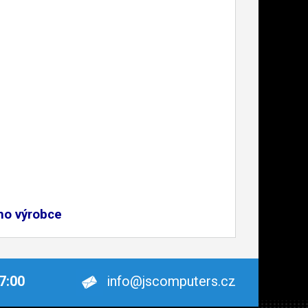
ho výrobce
17:00
info@jscomputers.cz