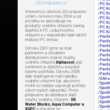
JSComputers.cz
/PC Ko
/PC Ko
Internetový obchod JSComputers
/PC Ko
vznikl v červenci roku 2004 a od
/PC K
počátku se specializuje na
/PC K
produkty vodního chlazení, tuning
/PC K
doplňků k PC, vzduchového
/PC K
chlazení a v neposlední řadě taktéž
/Perif
realizací PC sestav.
/Perif
/Perif
Od roku 2007 jsme se stali
/Perif
partnerem a oficiálním
/Perif
distributorem známé značky
/Perif
vodního chlazení
Alphacool
, jejíž
/Perif
sortiment je důležitou součástí
/Perif
našeho portfolia. Od roku 2008
/Perif
dále doplňujeme naší nabídku
/Sítě 
vodního chlazení tak, abychom
/Spotř
mohli co nejlépe uspokojit potřeby
/Spotř
všech našich zákazníků. Proto
/Spotř
přidáváme do distribuce další
/Spotř
značky vodního chlazení -
EK
/Spotř
Water Blocks, Aqua Computer a
/Spotř
XSPC
a stáváme se