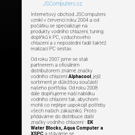
JSComputers.cz
Internetový obchod JSComputers
vznikl v červenci roku 2004 a od
počátku se specializuje na
produkty vodního chlazení, tuning
doplňků k PC, vzduchového
chlazení a v neposlední řadě taktéž
realizací PC sestav.
Od roku 2007 jsme se stali
partnerem a oficiálním
distributorem známé značky
vodního chlazení
Alphacool
, jejíž
sortiment je důležitou součástí
našeho portfolia. Od roku 2008
dále doplňujeme naší nabídku
vodního chlazení tak, abychom
mohli co nejlépe uspokojit potřeby
všech našich zákazníků. Proto
přidáváme do distribuce další
značky vodního chlazení -
EK
Water Blocks, Aqua Computer a
XSPC
a stáváme se