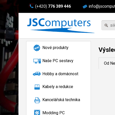
(+420)
776 389 446
info@jscomput
Nové produkty
Výsle
Naše PC sestavy
Od Ne
Hobby a domácnost
Kabely a redukce
Kancelářská technika
Modding PC