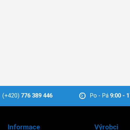
(+420)
776 389 446
Po - Pá
9:00 - 
Informace
Výrobci