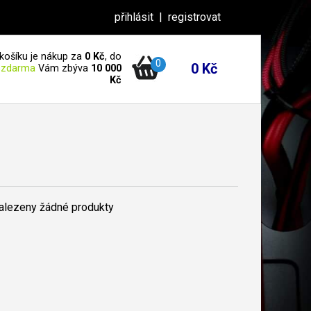
přihlásit
|
registrovat
košíku je nákup za
0 Kč
, do
0
0 Kč
 zdarma
Vám zbýva
10 000
Kč
nalezeny žádné produkty