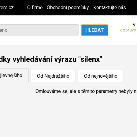
ers.cz
O firmě
Obchodní podmínky
Kontaktujte nás
V 
dopravy
dky vyhledávání výrazu "silenx"
jlevnějšího
Od Nejdražšího
Od nejnovějšího
Omlouváme se, ale s těmito parametry nebyly 