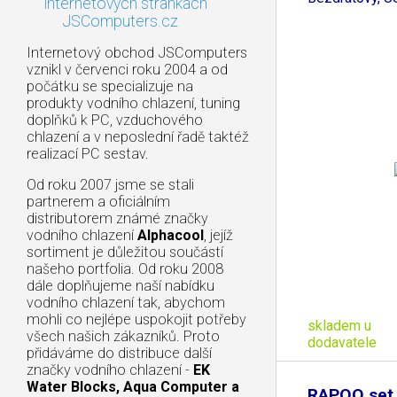
internetových stránkách
JSComputers.cz
Internetový obchod JSComputers
vznikl v červenci roku 2004 a od
počátku se specializuje na
produkty vodního chlazení, tuning
doplňků k PC, vzduchového
chlazení a v neposlední řadě taktéž
realizací PC sestav.
Od roku 2007 jsme se stali
partnerem a oficiálním
distributorem známé značky
vodního chlazení
Alphacool
, jejíž
sortiment je důležitou součástí
našeho portfolia. Od roku 2008
dále doplňujeme naší nabídku
vodního chlazení tak, abychom
mohli co nejlépe uspokojit potřeby
skladem u
všech našich zákazníků. Proto
dodavatele
přidáváme do distribuce další
značky vodního chlazení -
EK
Water Blocks, Aqua Computer a
RAPOO set 