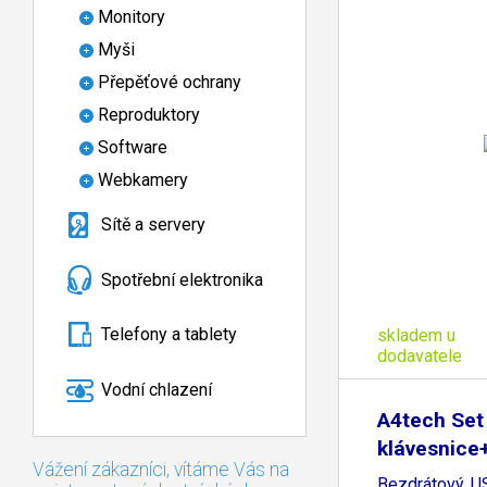
Monitory
Myši
Přepěťové ochrany
Reproduktory
Software
Webkamery
Sítě a servery
Spotřební elektronika
Telefony a tablety
skladem u
dodavatele
Vodní chlazení
A4tech Set
klávesnic
Vážení zákazníci, vítáme Vás na
FG1012,
Bezdrátový, US