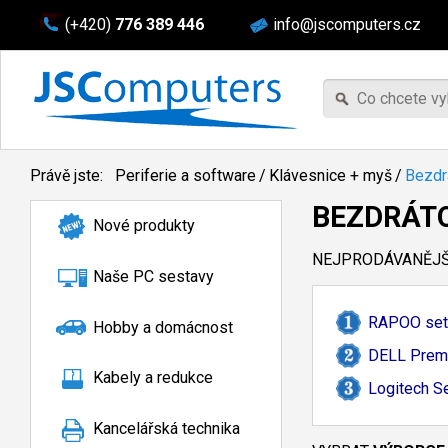
(+420)
776 389 446
info@jscomputers.cz
Právě jste:
Periferie a software
/
Klávesnice + myš
/
Bezdr
BEZDRÁT
Nové produkty
NEJPRODÁVANĚJŠÍ
Naše PC sestavy
RAPOO set 
Hobby a domácnost
DELL Premi
Kabely a redukce
Logitech S
Kancelářská technika