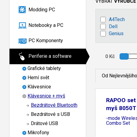
VYBRAT
VÝROBCE
Modding PC
A4Tech
Notebooky a PC
Dell
Genius
PC Komponenty
Periferie a software
Grafické tablety
Od Nejlevnějšíh
Herní svět
Klávesnice
Klávesnice + myš
RAPOO set 
Bezdrátové Bluetooth
myš 8050T 
Bezdrátové s USB
-mode Wirele
Combo Set
Drátové USB
Mikrofony