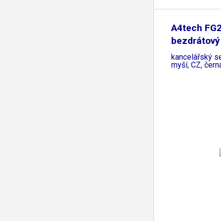
A4tech FG2
bezdrátový
kancelářský se
myší, CZ, čern