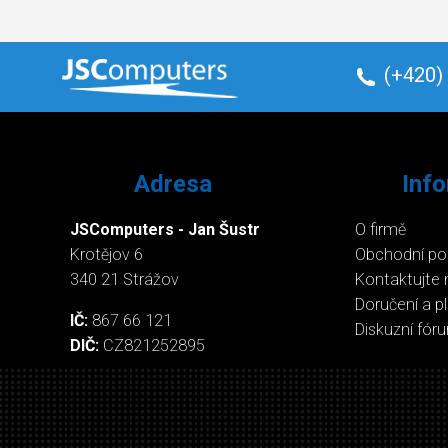
(+420)
Adresa
Inf
JSComputers - Jan Šustr
O firmě
Krotějov 6
Obchodní p
340 21 Strážov
Kontaktujte 
Doručení a p
IČ:
867 66 121
Diskuzní fór
DIČ:
CZ821252895