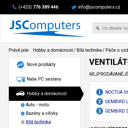
(+420)
776 389 446
info@jscomputers.cz
Právě jste:
Hobby a domácnost
/
Bílá technika
/
Péče o vz
VENTILÁ
Nové produkty
NEJPRODÁVANĚJŠÍ
Naše PC sestavy
NOCTUA Sto
Hobby a domácnost
GEMBIRD US
Auto - moto
GEMBIRD Z
Bazény a vířivky
Bílá technika