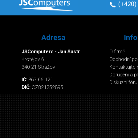
(+420)
Adresa
Inf
JSComputers - Jan Šustr
O firmě
Krotějov 6
Obchodní p
340 21 Strážov
Kontaktujte 
Doručení a p
IČ:
867 66 121
Diskuzní fór
DIČ:
CZ821252895