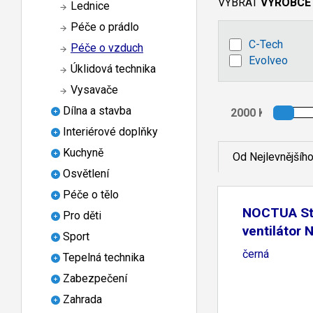
VYBRAT
VÝROBCE
Lednice
Péče o prádlo
C-Tech
Péče o vzduch
Evolveo
Úklidová technika
Vysavače
Dílna a stavba
Interiérové doplňky
Kuchyně
Od Nejlevnějšíh
Osvětlení
Péče o tělo
NOCTUA St
Pro děti
ventilátor 
Sport
120mm,
černá
Tepelná technika
Zabezpečení
Zahrada