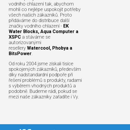
vodního chlazení tak, abychom
mohli co nejlépe uspokojit potřeby
všech našich zákazníků. Proto
přidáváme do distribuce další
značky vodního chlazení -
EK
Water Blocks, Aqua Computer a
XSPC
a stáváme se
autorizovanými
resellery
Watercool, Phobya a
BitsPower
.
Od roku 2004 jsme získali tisíce
spokojených zákazníků, především
díky nadstandardní podpoře při
řešení problémů s produkty, radami
s výběrem vhodných produktů a
podobně. Budeme rádi, pokud se
mezi naše zákazníky zařadíte i Vy.