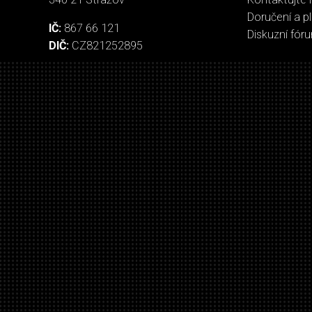
Doručení a p
IČ:
867 66 121
Diskuzní fór
DIČ:
CZ821252895