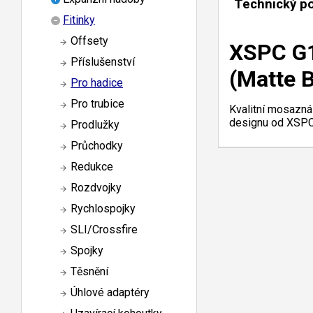
Technický p
Fitinky
Offsety
XSPC G1
Příslušenství
(Matte B
Pro hadice
Pro trubice
Kvalitní mosazná
designu od XSPC.
Prodlužky
Průchodky
Redukce
Rozdvojky
Rychlospojky
SLI/Crossfire
Spojky
Těsnění
Úhlové adaptéry