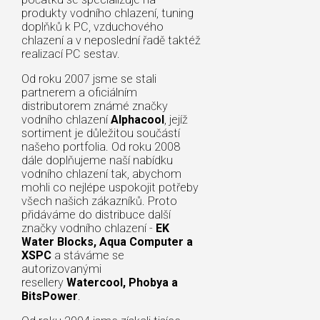
produkty vodního chlazení, tuning
doplňků k PC, vzduchového
chlazení a v neposlední řadě taktéž
realizací PC sestav.
Od roku 2007 jsme se stali
partnerem a oficiálním
distributorem známé značky
vodního chlazení
Alphacool
, jejíž
sortiment je důležitou součástí
našeho portfolia. Od roku 2008
dále doplňujeme naší nabídku
vodního chlazení tak, abychom
mohli co nejlépe uspokojit potřeby
všech našich zákazníků. Proto
přidáváme do distribuce další
značky vodního chlazení -
EK
Water Blocks, Aqua Computer a
XSPC
a stáváme se
autorizovanými
resellery
Watercool, Phobya a
BitsPower
.