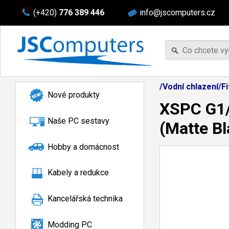
(+420)
776 389 446
info@jscomputers.cz
/Vodní chlazení/F
Nové produkty
XSPC G1/
Naše PC sestavy
(Matte Bl
Hobby a domácnost
Kabely a redukce
Kancelářská technika
Modding PC