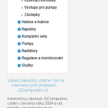
Uzavírací kohoutky
Výstupy pro pumpy
Záslepky
Hadice a trubice
Kapaliny
Kompletní sety
Pumpy
Radiátory
Regulace a monitorování
Služby
Vážení zákazníci, vítáme Vás na
internetových stránkách
JSComputers.cz
Internetový obchod JSComputers
vznikl v červenci roku 2004 a od
počátku se specializuje na