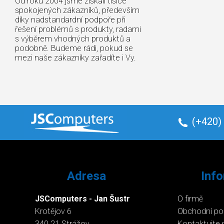
Od roku 2004 jsme získali tisíce
spokojených zákazníků, především
díky nadstandardní podpoře při
řešení problémů s produkty, radami
s výběrem vhodných produktů a
podobně. Budeme rádi, pokud se
mezi naše zákazníky zařadíte i Vy.
(+420)
Adresa
Inf
JSComputers - Jan Šustr
O firmě
Krotějov 6
Obchodní p
340 21 Strážov
Kontaktujte 