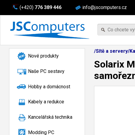
(+420)
776 389 446
info@jscomputers.cz
/Sítě a servery/K
Nové produkty
Solarix 
Naše PC sestavy
samořez
Hobby a domácnost
Kabely a redukce
Kancelářská technika
Modding PC