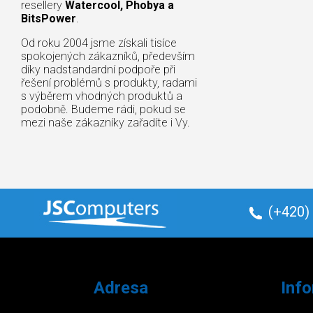
resellery
Watercool, Phobya a
BitsPower
.
Od roku 2004 jsme získali tisíce
spokojených zákazníků, především
díky nadstandardní podpoře při
řešení problémů s produkty, radami
s výběrem vhodných produktů a
podobně. Budeme rádi, pokud se
mezi naše zákazníky zařadíte i Vy.
(+420)
Adresa
Inf