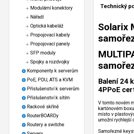
Technický p
Modulární konektory
Nářadí
Solarix
Optická kabeláž
Propojovací kabely
samoře
Propojovací panely
MULTIPA
SFP moduly
Spojky a rozdvojky
samoře
Komponenty k serverům
PoE, PDU, ATS a KVM
Balení 24 
4PPoE cert
Příslušenství k serverům
Příslušenství k sítím
V tomto novém mu
Rackové skříně
kartónovém boxu 
místo v plastový
RouterBOARDy
umožní rychlejší 
Routery a switche
Samořezné keyston
Servery