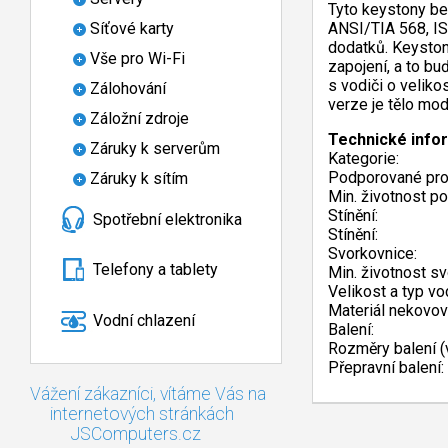
Tyto keystony be
Síťové karty
ANSI/TIA 568, IS
dodatků. Keysto
Vše pro Wi-Fi
zapojení, a to b
s vodiči o velik
Zálohování
verze je tělo mod
Záložní zdroje
Technické info
Záruky k serverům
Kategorie:
Podporované pro
Záruky k sítím
Min. životnost po
Stínění:
Spotřební elektronika
Stínění:
Svorkovnice:
Telefony a tablety
Min. životnost sv
Velikost a typ vo
Materiál nekovov
Vodní chlazení
Balení:
Rozměry balení (v
Přepravní balení:
Vážení zákazníci, vítáme Vás na
internetových stránkách
JSComputers.cz