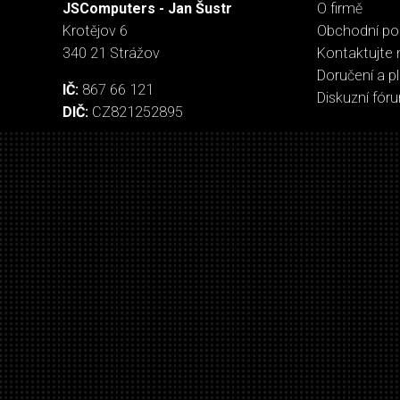
JSComputers - Jan Šustr
O firmě
Krotějov 6
Obchodní p
340 21 Strážov
Kontaktujte 
Doručení a p
IČ:
867 66 121
Diskuzní fór
DIČ:
CZ821252895