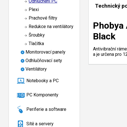
Odhlučnění PC
Technický p
Plexi
Prachové filtry
Phobya 
Redukce na ventilátory
Black
Šroubky
Tlačítka
Antivibrační rám
Monitorovací panely
a je určena pro 1
Odhlučňovací sety
Ventilátory
Notebooky a PC
PC Komponenty
Periferie a software
Sítě a servery