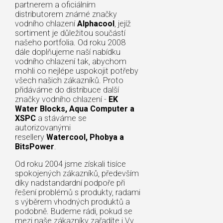
partnerem a oficiálním
distributorem známé značky
vodního chlazení
Alphacool
, jejíž
sortiment je důležitou součástí
našeho portfolia. Od roku 2008
dále doplňujeme naší nabídku
vodního chlazení tak, abychom
mohli co nejlépe uspokojit potřeby
všech našich zákazníků. Proto
přidáváme do distribuce další
značky vodního chlazení -
EK
Water Blocks, Aqua Computer a
XSPC
a stáváme se
autorizovanými
resellery
Watercool, Phobya a
BitsPower
.
Od roku 2004 jsme získali tisíce
spokojených zákazníků, především
díky nadstandardní podpoře při
řešení problémů s produkty, radami
s výběrem vhodných produktů a
podobně. Budeme rádi, pokud se
mezi naše zákazníky zařadíte i Vy.