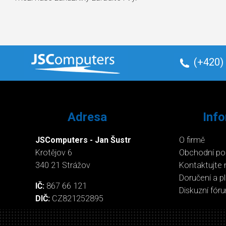
(+420)
Adresa
Inf
JSComputers - Jan Šustr
O firmě
Krotějov 6
Obchodní p
340 21 Strážov
Kontaktujte 
Doručení a p
IČ:
867 66 121
Diskuzní fór
DIČ:
CZ821252895