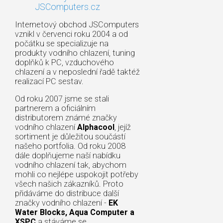
JSComputers.cz
Internetový obchod JSComputers
vznikl v červenci roku 2004 a od
počátku se specializuje na
produkty vodního chlazení, tuning
doplňků k PC, vzduchového
chlazení a v neposlední řadě taktéž
realizací PC sestav.
Od roku 2007 jsme se stali
partnerem a oficiálním
distributorem známé značky
vodního chlazení
Alphacool
, jejíž
sortiment je důležitou součástí
našeho portfolia. Od roku 2008
dále doplňujeme naší nabídku
vodního chlazení tak, abychom
mohli co nejlépe uspokojit potřeby
všech našich zákazníků. Proto
přidáváme do distribuce další
značky vodního chlazení -
EK
Water Blocks, Aqua Computer a
XSPC
a stáváme se