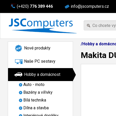
(+420)
776 389 446
info@jscomputers.cz
/Hobby a domácno
Nové produkty
Makita D
Naše PC sestavy
Hobby a domácnost
Auto - moto
Bazény a vířivky
Bílá technika
Dílna a stavba
Interiérové doplňky