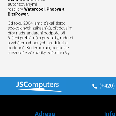
autorizovanými
resellery
Watercool, Phobya a
BitsPower
.
Od roku 2004 jsme získali tisíce
spokojených zákazníků, především
díky nadstandardní podpoře při
řešení problémů s produkty, radami
s výběrem vhodných produktů a
podobně. Budeme rádi, pokud se
mezi naše zákazníky zařadíte i Vy.
(+420)
Adresa
Inf