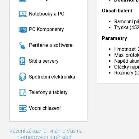
Obsah balení
Notebooky a PC
Ramenní pá
Tryska (45
PC Komponenty
Parametry
Periferie a software
Hmotnost: 
Max. průto
Sítě a servery
Napětí aku
Otáčky nap
Rozměry (D
Spotřební elektronika
Telefony a tablety
Vodní chlazení
Vážení zákazníci, vítáme Vás na
internetových stránkách