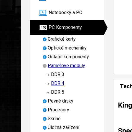
Notebooky a PC
PC Komponenty
Grafické karty
Optické mechaniky
Ostatní komponenty
Paměťové moduly
DDR 3
DDR 4
Tech
DDR 5
Pevné disky
Kin
Procesory
Skříně
Úložná zařízení
Spec