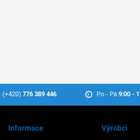
(+420)
776 389 446
Po - Pá
9:00 - 
Informace
Výrobci