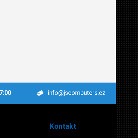
17:00
info@jscomputers.cz
Kontakt