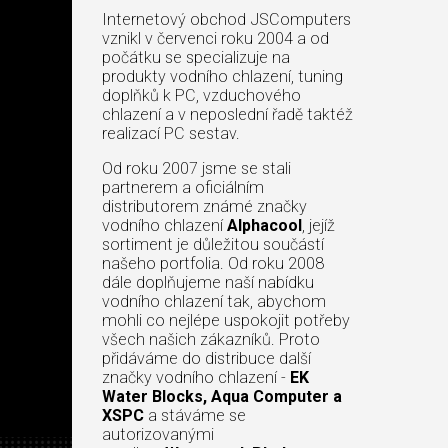
Internetový obchod JSComputers
vznikl v červenci roku 2004 a od
počátku se specializuje na
produkty vodního chlazení, tuning
doplňků k PC, vzduchového
chlazení a v neposlední řadě taktéž
realizací PC sestav.
Od roku 2007 jsme se stali
partnerem a oficiálním
distributorem známé značky
vodního chlazení
Alphacool
, jejíž
sortiment je důležitou součástí
našeho portfolia. Od roku 2008
dále doplňujeme naší nabídku
vodního chlazení tak, abychom
mohli co nejlépe uspokojit potřeby
všech našich zákazníků. Proto
přidáváme do distribuce další
značky vodního chlazení -
EK
Water Blocks, Aqua Computer a
XSPC
a stáváme se
autorizovanými