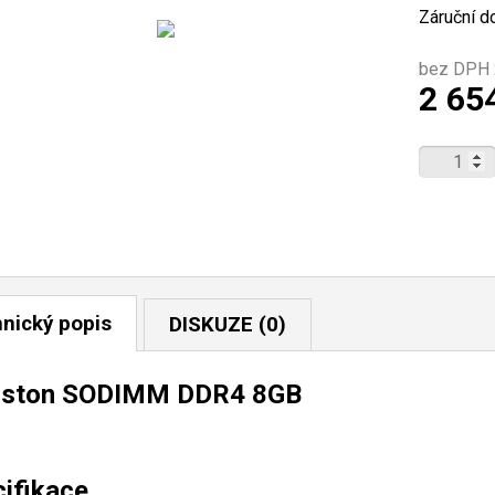
Záruční d
bez DPH 
2 65
nický popis
DISKUZE (0)
gston SODIMM DDR4 8GB
ifikace