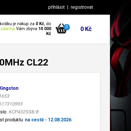
přihlásit
|
registrovat
košíku je nákup za
0 Kč
, do
0
0 Kč
 zdarma
Vám zbýva
10 000
Kč
00MHz CL22
Kingston
1653
617310993
íslo:
KCP432SS8/8
t produktu:
na cestě - 12.08.2026