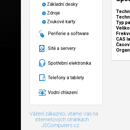
Základní desky
Techn
Zdroje
Techn
Zvukové karty
Typ p
Velik
Frekv
Periferie a software
CAS l
Časov
Sítě a servery
Organ
Spotřební elektronika
Telefony a tablety
Vodní chlazení
Vážení zákazníci, vítáme Vás na
internetových stránkách
JSComputers.cz