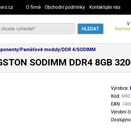
ers.cz
O firmě
Obchodní podmínky
Kontaktujte nás
V 
dopravy
ponenty/Paměťové moduly/DDR 4/SODIMM
GSTON SODIMM DDR4 8GB 32
Výrobce:
Kód:
N90
EAN:
740
Výrobní č
Dostupnos