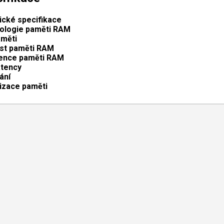
ické specifikace
ologie paměti RAM
aměti
ost paměti RAM
ence paměti RAM
atency
ání
izace paměti