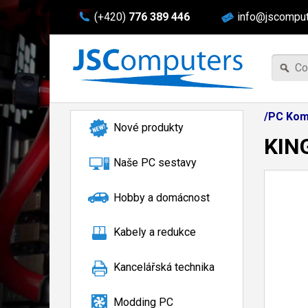
(+420)
776 389 446
info@jscomput
/PC Kom
Nové produkty
KIN
Naše PC sestavy
Hobby a domácnost
Kabely a redukce
Kancelářská technika
Modding PC