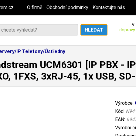
ers.cz
O firmě
Obchodní podmínky
Kontaktujte nás
V 
dopravy
servery/IP Telefony/Ústředny
dstream UCM6301 [IP PBX - IP
O, 1FXS, 3xRJ-45, 1x USB, SD-
Výrobce:
Kód:
N94
EAN:
694
Výrobní č
Dostupnos