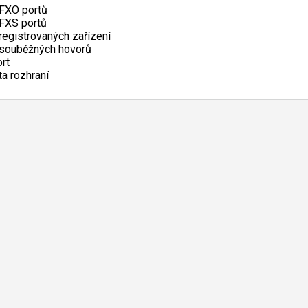
FXO portů
FXS portů
registrovaných zařízení
souběžných hovorů
rt
ta rozhraní