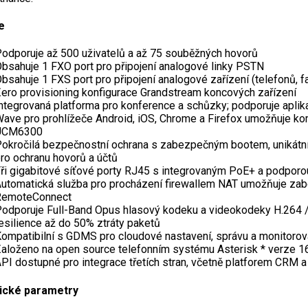
e
odporuje až 500 uživatelů a až 75 souběžných hovorů
bsahuje 1 FXO port pro připojení analogové linky PSTN
bsahuje 1 FXS port pro připojení analogové zařízení (telefonů, fa
ero provisioning konfigurace Grandstream koncových zařízení
ntegrovaná platforma pro konference a schůzky; podporuje apli
ave pro prohlížeče Android, iOS, Chrome a Firefox umožňuje kom
UCM6300
okročilá bezpečnostní ochrana s zabezpečným bootem, unikátn
ro ochranu hovorů a účtů
ři gigabitové síťové porty RJ45 s integrovaným PoE+ a podporo
utomatická služba pro procházení firewallem NAT umožňuje za
RemoteConnect
odporuje Full-Band Opus hlasový kodeku a videokodeky H.264 / H
esilience až do 50% ztráty paketů
ompatibilní s GDMS pro cloudové nastavení, správu a monitorov
aloženo na open source telefonním systému Asterisk * verze 1
PI dostupné pro integrace třetích stran, včetně platforem CRM
ické parametry