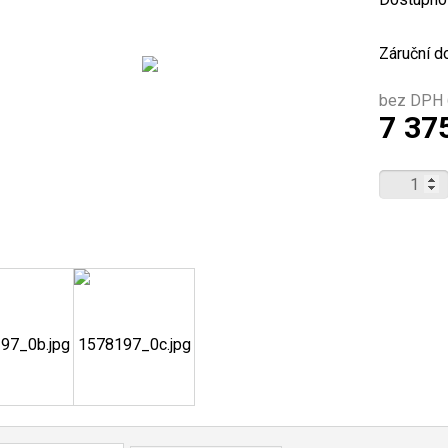
Záruční d
bez DPH 
7 37