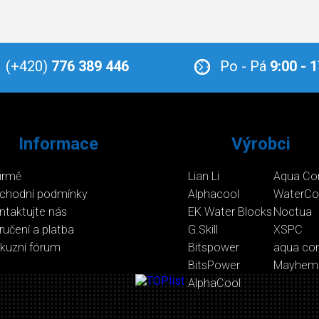
(+420)
776 389 446
Po - Pá
9:00 - 
Informace
Výrobci
firmě
Lian Li
Aqua Co
chodní podmínky
Alphacool
WaterCo
ntaktujte nás
EK Water Blocks
Noctua
ručení a platba
G.Skill
XSPC
skuzní fórum
Bitspower
aqua co
BitsPower
Mayhem
AlphaCool