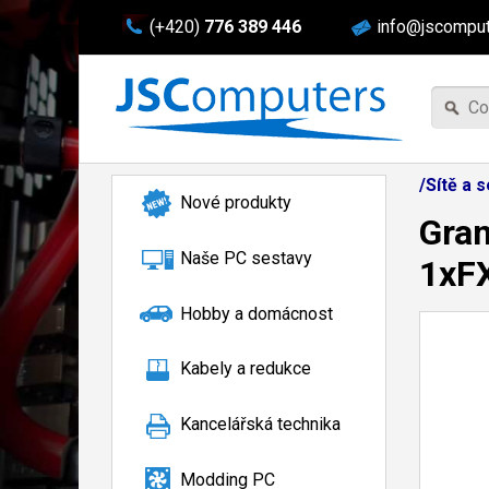
(+420)
776 389 446
info@jscomput
/Sítě a 
Nové produkty
Gran
Naše PC sestavy
1xFX
Hobby a domácnost
Kabely a redukce
Kancelářská technika
Modding PC