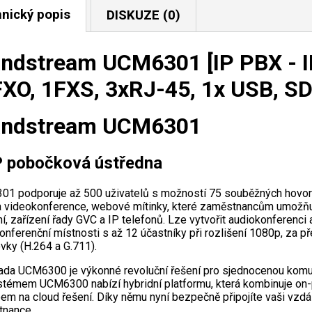
nický popis
DISKUZE (0)
ndstream UCM6301 [IP PBX - I
XO, 1FXS, 3xRJ-45, 1x USB, SD
andstream UCM6301
P pobočková ústředna
1 podporuje až 500 uživatelů s možností 75 souběžných hovorů 
a videokonference, webové mítinky, které zaměstnancům umožňuje
í, zařízení řady GVC a IP telefonů. Lze vytvořit audiokonferenci 
onferenční místnosti s až 12 účastníky při rozlišení 1080p, za př
vky (H.264 a G.711).
ada UCM6300 je výkonné revoluční řešení pro sjednocenou komuni
témem UCM6300 nabízí hybridní platformu, která kombinuje on
pem na cloud řešení. Díky němu nyní bezpečně připojíte vaši vzd
nance.