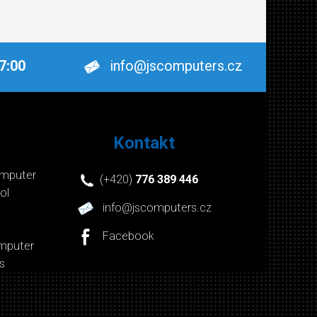
17:00
info@jscomputers.cz
Kontakt
mputer
(+420)
776 389 446
ol
info@jscomputers.cz
Facebook
mputer
s