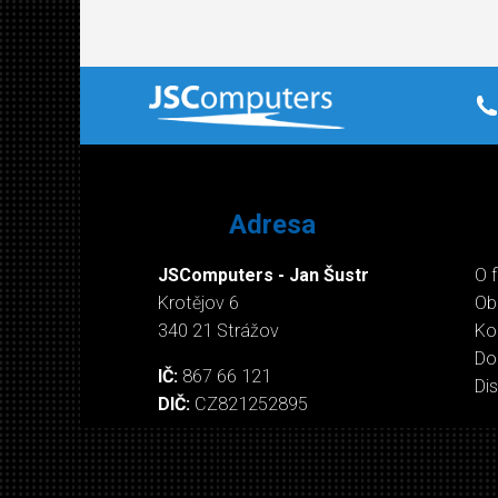
Adresa
JSComputers - Jan Šustr
O 
Krotějov 6
Ob
340 21 Strážov
Ko
Do
IČ:
867 66 121
Di
DIČ:
CZ821252895