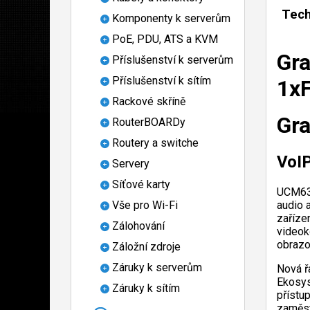
Tech
Komponenty k serverům
PoE, PDU, ATS a KVM
Gra
Příslušenství k serverům
Příslušenství k sítím
1xF
Rackové skříně
Gr
RouterBOARDy
Routery a switche
VoI
Servery
Síťové karty
UCM630
Vše pro Wi-Fi
audio 
zařízen
Zálohování
videok
obrazo
Záložní zdroje
Záruky k serverům
Nová ř
Ekosys
Záruky k sítím
přístu
zaměst