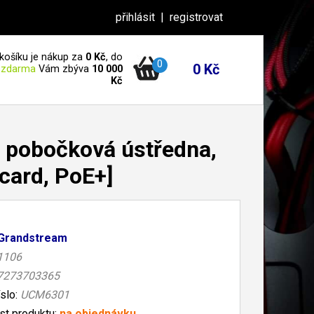
přihlásit
|
registrovat
košíku je nákup za
0 Kč
, do
0
0 Kč
 zdarma
Vám zbýva
10 000
Kč
 pobočková ústředna,
card, PoE+]
Grandstream
1106
7273703365
íslo:
UCM6301
t produktu:
na objednávku