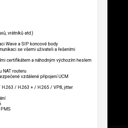
xů, vrátníků atd.)
kaci Wave a SIP koncové body
unikaci se všemi uživateli a řešeními
ími certifikátem a náhodným výchozím heslem
u NAT routeru
bezpečené vzdálené připojení UCM
.263 / H.263 + / H.265 / VP8, jitter
ání
6
 a PMS