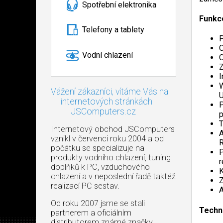
Spotřební elektronika
Funkc
Telefony a tablety
P
O
Vodní chlazení
O
Z
I
W
Vážení zákazníci, vítáme Vás na
internetových stránkách
P
JSComputers.cz
p
T
Internetový obchod JSComputers
A
vznikl v červenci roku 2004 a od
počátku se specializuje na
P
produkty vodního chlazení, tuning
r
doplňků k PC, vzduchového
K
chlazení a v neposlední řadě taktéž
Z
realizací PC sestav.
A
Od roku 2007 jsme se stali
Techn
partnerem a oficiálním
distributorem známé značky