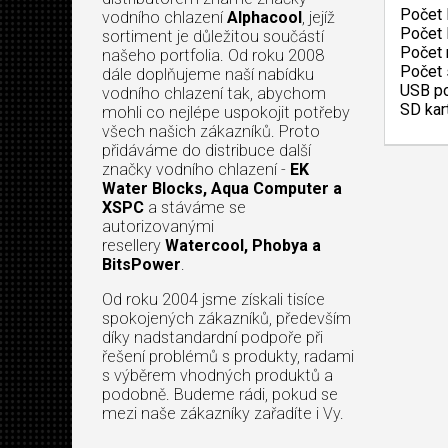
Počet 
vodního chlazení
Alphacool
, jejíž
Počet 
sortiment je důležitou součástí
Počet 
našeho portfolia. Od roku 2008
Počet 
dále doplňujeme naší nabídku
USB po
vodního chlazení tak, abychom
SD kar
mohli co nejlépe uspokojit potřeby
všech našich zákazníků. Proto
přidáváme do distribuce další
značky vodního chlazení -
EK
Water Blocks, Aqua Computer a
XSPC
a stáváme se
autorizovanými
resellery
Watercool, Phobya a
BitsPower
.
Od roku 2004 jsme získali tisíce
spokojených zákazníků, především
díky nadstandardní podpoře při
řešení problémů s produkty, radami
s výběrem vhodných produktů a
podobně. Budeme rádi, pokud se
mezi naše zákazníky zařadíte i Vy.