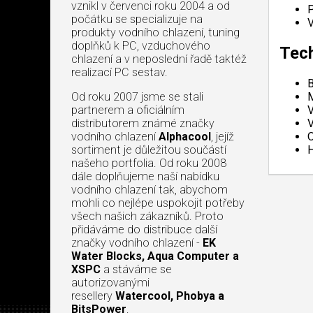
vznikl v červenci roku 2004 a od
P
počátku se specializuje na
V
produkty vodního chlazení, tuning
doplňků k PC, vzduchového
Tech
chlazení a v neposlední řadě taktéž
realizací PC sestav.
B
M
Od roku 2007 jsme se stali
V
partnerem a oficiálním
V
distributorem známé značky
O
vodního chlazení
Alphacool
, jejíž
H
sortiment je důležitou součástí
našeho portfolia. Od roku 2008
dále doplňujeme naší nabídku
vodního chlazení tak, abychom
mohli co nejlépe uspokojit potřeby
všech našich zákazníků. Proto
přidáváme do distribuce další
značky vodního chlazení -
EK
Water Blocks, Aqua Computer a
XSPC
a stáváme se
autorizovanými
resellery
Watercool, Phobya a
BitsPower
.