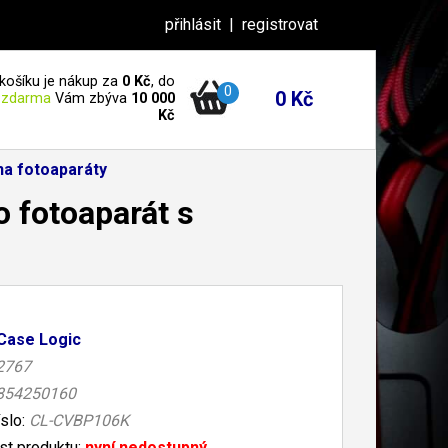
přihlásit
|
registrovat
košíku je nákup za
0 Kč
, do
0
0 Kč
 zdarma
Vám zbýva
10 000
Kč
na fotoaparáty
 fotoaparát s
Case Logic
2767
854250160
íslo:
CL-CVBP106K
t produktu:
nyní nedostupný