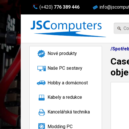
(+420)
776 389 446
info@jscomput
/Spotřeb
Nové produkty
Case
Naše PC sestavy
obje
Hobby a domácnost
Kabely a redukce
Kancelářská technika
Modding PC