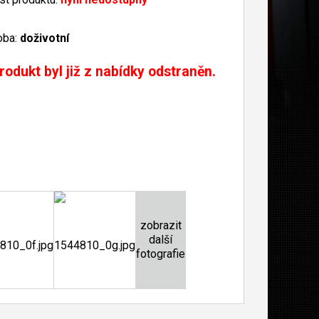
oba:
doživotní
rodukt byl již z nabídky odstraněn.
zobrazit
další
fotografie