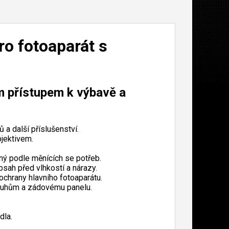
o fotoaparát s
m přístupem k výbavě a
 a další příslušenství.
jektivem.
lný podle měnících se potřeb.
bsah před vlhkostí a nárazy.
chrany hlavního fotoaparátu.
ruhům a zádovému panelu.
dla.