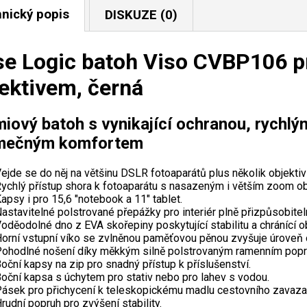
nický popis
DISKUZE (0)
e Logic batoh Viso CVBP106 pr
ektivem, černá
iový batoh s vynikající ochranou, rychlý
imečným komfortem
ejde se do něj na většinu DSLR fotoaparátů plus několik objektivů
ychlý přístup shora k fotoaparátu s nasazeným i větším zoom ob
apsy i pro 15,6 "notebook a 11" tablet.
astavitelné polstrované přepážky pro interiér plně přizpůsobite
oděodolné dno z EVA skořepiny poskytující stabilitu a chránící o
orní vstupní víko se zvlněnou paměťovou pěnou zvyšuje úroveň o
ohodlné nošení díky měkkým silně polstrovaným ramenním pop
oční kapsy na zip pro snadný přístup k příslušenství.
oční kapsa s úchytem pro stativ nebo pro lahev s vodou.
ásek pro přichycení k teleskopickému madlu cestovního zavaza
rudní popruh pro zvýšení stability.