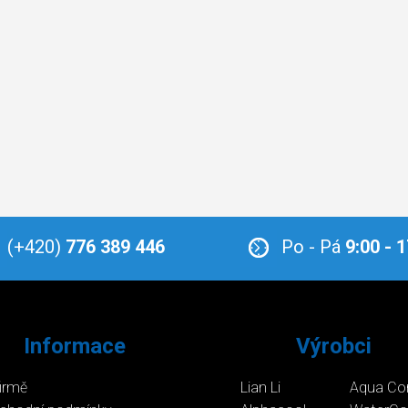
(+420)
776 389 446
Po - Pá
9:00 - 
Informace
Výrobci
firmě
Lian Li
Aqua Co