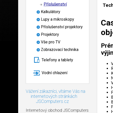
Příslušenství
Tech
Kalkulátory
Lupy a mikroskopy
Cas
Příslušenství projektory
obj
Projektory
Vše pro TV
Prém
Zobrazovací technika
výj
Telefony a tablety
V
R
Vodní chlazení
K
N
V
H
Vážení zákazníci, vítáme Vás na
P
internetových stránkách
B
JSComputers.cz
B
P
Internetový obchod JSComputers
H