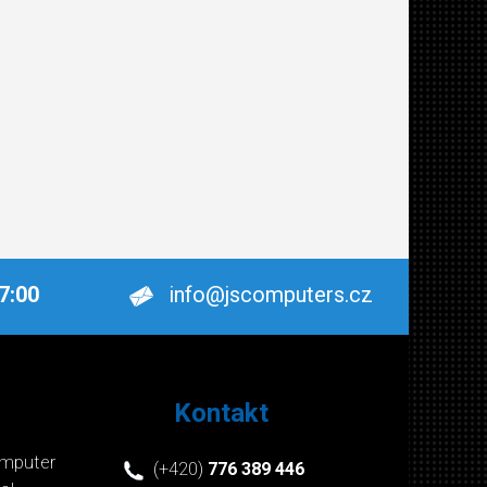
17:00
info@jscomputers.cz
Kontakt
mputer
(+420)
776 389 446