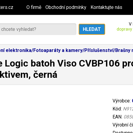
ers.cz
O firmě
Obchodní podmínky
Kontaktujte nás
V 
dopravy
ní elektronika/Fotoaparáty a kamery/Příslušenství/Brašny 
 Logic batoh Viso CVBP106 pro
ktivem, černá
Výrobce:
Kód:
N91
EAN:
085
Výrobní č
Dostupnos