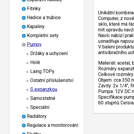
Fitinky
Unikátní kombin
Hadice a trubice
Computer, z nové
sklo, které má řá
Kapaliny
mít opravdu navžd
Navíc nabízí prak
Kompletní sety
usnadňuje napouš
Pumpy
V balení produktu
antivibračního uc
Držáky a uchycení
Holé
Materiál: acetal,
Rozměry expanzk
Laing TOPy
Celkové rozměry
Objem: cca 350 
Ostatní příslušenství
Závity: 2x 1/4", 
S expanzkou
Pumpa: 12V DC mo
Specifikace pump
Samostatné
60 stupňů Celsia
Speciální
Radiátory
Regulace a monitorování