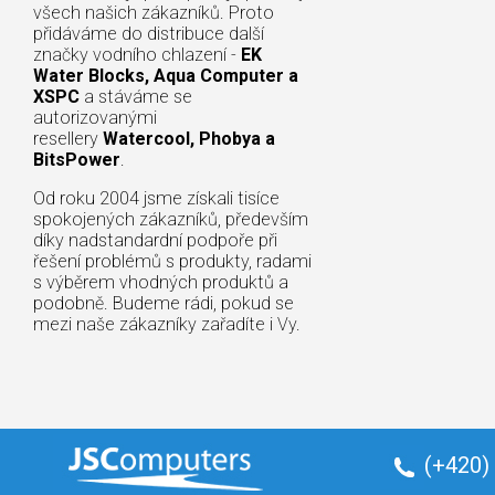
všech našich zákazníků. Proto
přidáváme do distribuce další
značky vodního chlazení -
EK
Water Blocks, Aqua Computer a
XSPC
a stáváme se
autorizovanými
resellery
Watercool, Phobya a
BitsPower
.
Od roku 2004 jsme získali tisíce
spokojených zákazníků, především
díky nadstandardní podpoře při
řešení problémů s produkty, radami
s výběrem vhodných produktů a
podobně. Budeme rádi, pokud se
mezi naše zákazníky zařadíte i Vy.
(+420)