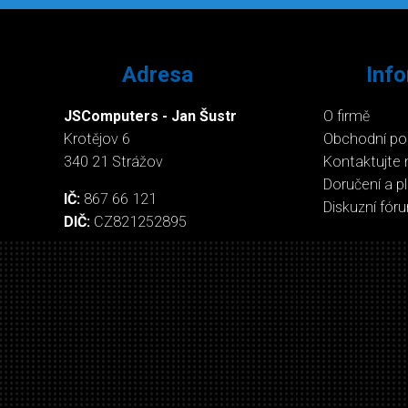
Adresa
Inf
JSComputers - Jan Šustr
O firmě
Krotějov 6
Obchodní p
340 21 Strážov
Kontaktujte 
Doručení a p
IČ:
867 66 121
Diskuzní fór
DIČ:
CZ821252895