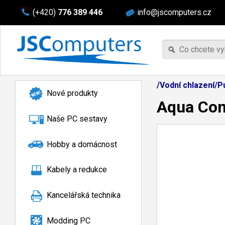
(+420)
776 389 446
info@jscomputers.cz
/Vodní chlazení/
Nové produkty
Aqua Com
Naše PC sestavy
Hobby a domácnost
Kabely a redukce
Kancelářská technika
Modding PC