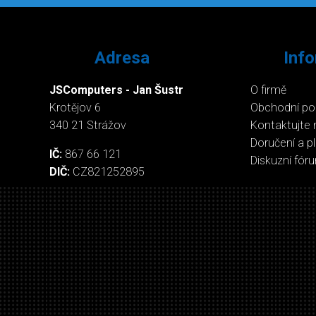
Adresa
Inf
JSComputers - Jan Šustr
O firmě
Krotějov 6
Obchodní p
340 21 Strážov
Kontaktujte 
Doručení a p
IČ:
867 66 121
Diskuzní fór
DIČ:
CZ821252895