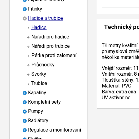
Fitinky
Hadice a trubice
Technický p
Hadice
Nářadí pro hadice
Tři metry kvalitn
Nářadí pro trubice
průmyslová změkč
Pérka proti zalomení
několika materiál
Průchodky
Vnější rozměr: 11
Vnitřní rozměr: 8
Svorky
Tloušťka stěny: 1
Trubice
Materiál: PVC
Barva: extra čirá
Kapaliny
UV aktivní: ne
Kompletní sety
Pumpy
Radiátory
Regulace a monitorování