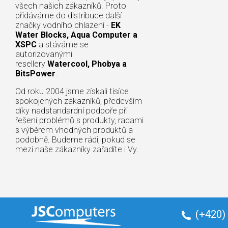
všech našich zákazníků. Proto
přidáváme do distribuce další
značky vodního chlazení -
EK
Water Blocks, Aqua Computer a
XSPC
a stáváme se
autorizovanými
resellery
Watercool, Phobya a
BitsPower
.
Od roku 2004 jsme získali tisíce
spokojených zákazníků, především
díky nadstandardní podpoře při
řešení problémů s produkty, radami
s výběrem vhodných produktů a
podobně. Budeme rádi, pokud se
mezi naše zákazníky zařadíte i Vy.
(+420)