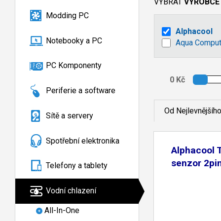
VYBRAT
VÝROBCE
Modding PC
Alphacool
Notebooky a PC
Aqua Comput
PC Komponenty
Periferie a software
Od Nejlevnějšíh
Sítě a servery
Spotřební elektronika
Alphacool T
senzor 2pi
Telefony a tablety
Vodní chlazení
All-In-One