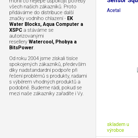
Sensor Squ
mohli co nejlépe uspokojit potřeby
všech našich zákazníků. Proto
Acetal
přidáváme do distribuce další
značky vodního chlazení -
EK
Water Blocks, Aqua Computer a
XSPC
a stáváme se
autorizovanými
resellery
Watercool, Phobya a
BitsPower
.
Od roku 2004 jsme získali tisíce
spokojených zákazníků, především
díky nadstandardní podpoře při
řešení problémů s produkty, radami
s výběrem vhodných produktů a
podobně. Budeme rádi, pokud se
mezi naše zákazníky zařadíte i Vy.
skladem u
výrobce