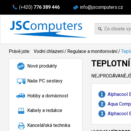
(+420)
776 389 446
info@jscomputers.cz
Právě jste:
Vodní chlazení
/
Regulace a monitorování
/
Tepl
TEPLOTNÍ
Nové produkty
NEJPRODÁVANĚJŠÍ
Naše PC sestavy
Alphacool 
Hobby a domácnost
Aqua Compu
Kabely a redukce
Alphacool 
Kancelářská technika