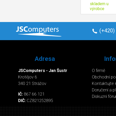
skladem u
výrobce
(+420)
Adresa
Inf
JSComputers - Jan Šustr
O firmě
Krotějov 6
Obchodní p
340 21 Strážov
Kontaktujte 
Doručení a p
IČ:
867 66 121
Diskuzní fór
DIČ:
CZ821252895