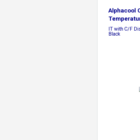
Alphacool 
Temperatu
G1/4"
IT with C/F Di
Black